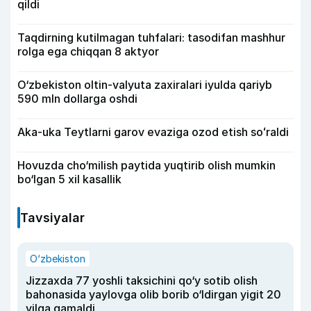
qildi
Taqdirning kutilmagan tuhfalari: tasodifan mashhur
rolga ega chiqqan 8 aktyor
O‘zbekiston oltin-valyuta zaxiralari iyulda qariyb
590 mln dollarga oshdi
Aka-uka Teytlarni garov evaziga ozod etish soʻraldi
Hovuzda cho‘milish paytida yuqtirib olish mumkin
bo‘lgan 5 xil kasallik
Tavsiyalar
O‘zbekiston
Jizzaxda 77 yoshli taksichini qo‘y sotib olish
bahonasida yaylovga olib borib o‘ldirgan yigit 20
yilga qamaldi