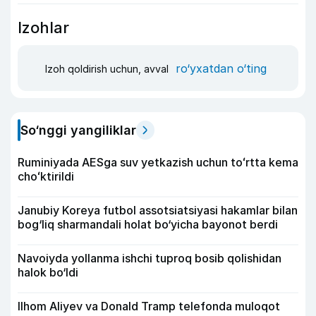
Izohlar
ro‘yxatdan o‘ting
Izoh qoldirish uchun, avval
So‘nggi yangiliklar
Ruminiyada AESga suv yetkazish uchun toʻrtta kema
choʻktirildi
Janubiy Koreya futbol assotsiatsiyasi hakamlar bilan
bog‘liq sharmandali holat bo‘yicha bayonot berdi
Navoiyda yollanma ishchi tuproq bosib qolishidan
halok bo‘ldi
Ilhom Aliyev va Donald Tramp telefonda muloqot