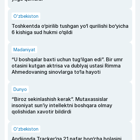
O‘zbekiston
Toshkentda o‘pirilib tushgan yo‘l qurilishi bo‘yicha
6 kishiga sud hukmi o‘qildi
Madaniyat
“U boshqalar baxti uchun tug‘ilgan edi”. Bir umr
otasini kutgan aktrisa va dublyaj ustasi Rimma
Ahmedovaning sinovlarga to‘la hayoti
Dunyo
“Biroz sekinlashish kerak”. Mutaxassislar
insoniyat sun’iy intellektni boshqara olmay
qolishidan xavotir bildirdi
O‘zbekiston
Andijonda Tracker’ga 21 nafar bog‘cha bolasini