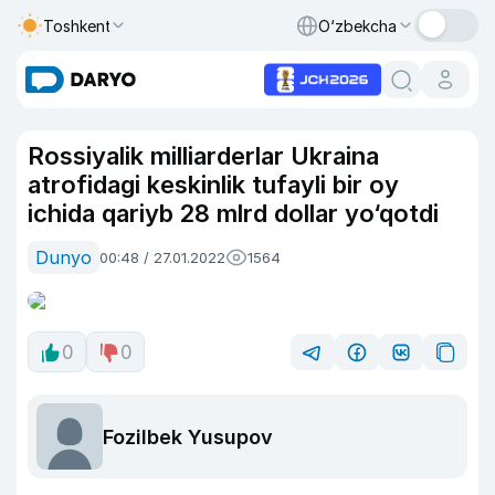
Toshkent
O‘zbekcha
Rossiyalik milliarderlar Ukraina
atrofidagi keskinlik tufayli bir oy
ichida qariyb 28 mlrd dollar yo‘qotdi
Dunyo
00:48 / 27.01.2022
1564
0
0
Fozilbek Yusupov