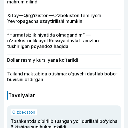
mahrum qilindi
Xitoy—Qirg‘iziston—O‘zbekiston temiryo‘li
Yevropagacha uzaytirilishi mumkin
“Hurmatsizlik niyatida olmagandim” —
o‘zbekistonlik ayol Rossiya davlat ramzlari
tushirilgan poyandoz haqida
Dollar rasmiy kursi yana ko‘tarildi
Tailand maktabida otishma: o‘quvchi dastlab bobo-
buvisini o‘ldirgan
Tavsiyalar
O‘zbekiston
Toshkentda o‘pirilib tushgan yo‘l qurilishi bo‘yicha
6 kishiga sud hukmi o‘qildi