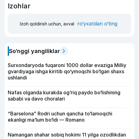
Izohlar
ro‘yxatdan o‘ting
Izoh qoldirish uchun, avval
So‘nggi yangiliklar
Surxondaryoda fuqaroni 1000 dollar evaziga Milliy
gvardiyaga ishga kiritib qo‘ymoqchi bo‘lgan shaxs
ushlandi
Nafas olganda kurakda og‘riq paydo bo‘lishining
sababi va davo choralari
“Barselona” Rodri uchun qancha to‘lamoqchi
ekanligi ma’lum bo‘ldi — Romano
Namangan shahar sobiq hokimi 11 yilga ozodlikdan