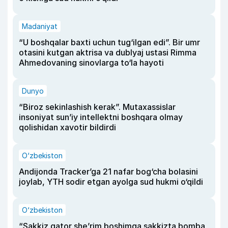
Madaniyat
“U boshqalar baxti uchun tug‘ilgan edi”. Bir umr
otasini kutgan aktrisa va dublyaj ustasi Rimma
Ahmedovaning sinovlarga to‘la hayoti
Dunyo
“Biroz sekinlashish kerak”. Mutaxassislar
insoniyat sun’iy intellektni boshqara olmay
qolishidan xavotir bildirdi
O‘zbekiston
Andijonda Tracker’ga 21 nafar bog‘cha bolasini
joylab, YTH sodir etgan ayolga sud hukmi o‘qildi
O‘zbekiston
“Sakkiz qator she’rim boshimga sakkizta bomba