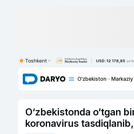
Toshkent
USD :
12 178,85
so'm
O‘zbekiston
Markaziy
O‘zbekistonda o‘tgan bir
koronavirus tasdiqlanib,