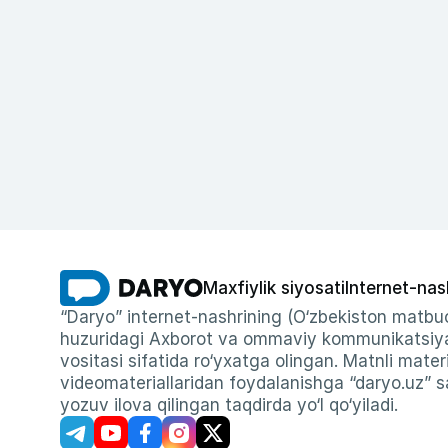
Maxfiylik siyosati
Internet-nas
“Daryo” internet-nashrining (O‘zbekiston matbuo
huzuridagi Axborot va ommaviy kommunikatsiyal
vositasi sifatida ro‘yxatga olingan. Matnli materi
videomateriallaridan foydalanishga “daryo.uz” sa
yozuv ilova qilingan taqdirda yo‘l qo‘yiladi.