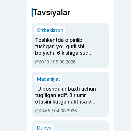
Tavsiyalar
O‘zbekiston
Toshkentda o‘pirilib
tushgan yo‘l qurilishi
bo‘yicha 6 kishiga sud
hukmi o‘qildi
10:10 / 05.08.2026
Madaniyat
“U boshqalar baxti uchun
tug‘ilgan edi”. Bir umr
otasini kutgan aktrisa va
dublyaj ustasi Rimma
13:55 / 04.08.2026
Ahmedovaning
sinovlarga to‘la hayoti
Dunyo