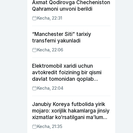
Axmat Qodirovga Checheniston
Qahramoni unvoni berildi
Kecha, 22:31
“Manchester Siti” tarixiy
transferni yakunladi
Kecha, 22:06
Elektromobil xaridi uchun
avtokredit foizining bir qismi
davlat tomonidan qoplab
berilishi mumkin
Kecha, 22:04
Janubiy Koreya futbolida yirik
mojaro: xorijlik hakamlarga jinsiy
xizmatlar ko‘rsatilgani ma’lum
qilindi
Kecha, 21:35