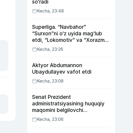
so‘radi
Kecha, 23:48
Superliga. “Navbahor”
“Surxon”ni o‘z uyida mag‘lub
etdi, “Lokomotiv” va “Xorazm”
uyda g‘alaba qozondi
Kecha, 23:26
Aktyor Abdu­mannon
Ubaydullayev vafot etdi
Kecha, 23:08
Senat Prezident
administratsiyasining huquqiy
maqomini belgilovchi
konstitutsiyaviy qonunni
Kecha, 23:06
ma’qulladi