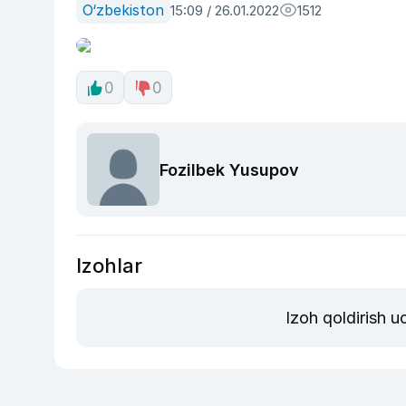
O‘zbekiston
15:09 / 26.01.2022
1512
0
0
Fozilbek Yusupov
Izohlar
Izoh qoldirish 