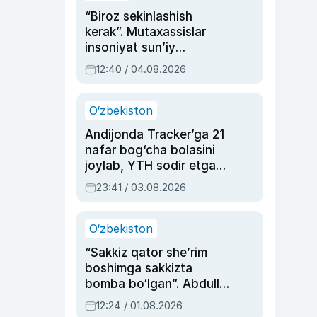
“Biroz sekinlashish
kerak”. Mutaxassislar
insoniyat sun’iy
intellektni boshqara
12:40 / 04.08.2026
olmay qolishidan xavotir
bildirdi
O‘zbekiston
Andijonda Tracker’ga 21
nafar bog‘cha bolasini
joylab, YTH sodir etgan
ayolga sud hukmi o‘qildi
23:41 / 03.08.2026
O‘zbekiston
“Sakkiz qator she’rim
boshimga sakkizta
bomba bo‘lgan”. Abdulla
Oripovni siyosiy
12:24 / 01.08.2026
ayblovlardan asrab