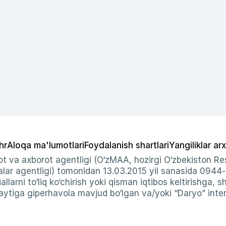
hr
Aloqa ma'lumotlari
Foydalanish shartlari
Yangiliklar arx
t va axborot agentligi (O‘zMAA, hozirgi O‘zbekiston Res
ar agentligi) tomonidan 13.03.2015 yil sanasida 0944
allarni to‘liq ko‘chirish yoki qisman iqtibos keltirishga, 
ytiga giperhavola mavjud bo‘lgan va/yoki “Daryo” intern