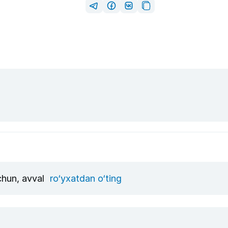
uchun, avval
ro‘yxatdan o‘ting