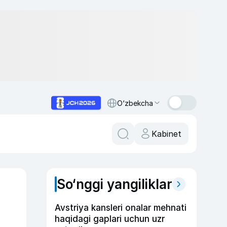
O‘zbekcha
Kabinet
So‘nggi yangiliklar
Avstriya kansleri onalar mehnati
haqidagi gaplari uchun uzr