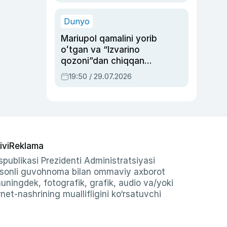
qolgan voqea
Dunyo
Mariupol qamalini yorib
oʻtgan va “Izvarino
qozoni”dan chiqqan
qahramon — Ukraina
19:50 / 29.07.2026
armiyasi bosh
qoʻmondoni Drapatiy
haqida
ivi
Reklama
publikasi Prezidenti Administratsiyasi
-sonli guvohnoma bilan ommaviy axborot
shuningdek, fotografik, grafik, audio va/yoki
et-nashrining muallifligini ko‘rsatuvchi