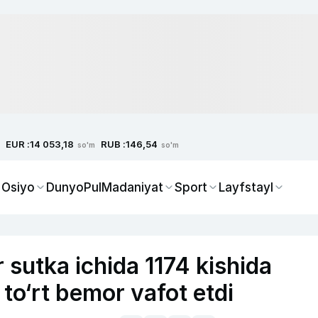
EUR :
RUB :
14 053,18
146,54
so'm
so'm
 Osiyo
Dunyo
Pul
Madaniyat
Sport
Layfstayl
 sutka ichida 1174 kishida
 to‘rt bemor vafot etdi