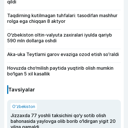
qildi
Taqdirning kutilmagan tuhfalari: tasodifan mashhur
rolga ega chiqqan 8 aktyor
O‘zbekiston oltin-valyuta zaxiralari iyulda qariyb
590 mln dollarga oshdi
Aka-uka Teytlarni garov evaziga ozod etish soʻraldi
Hovuzda cho‘milish paytida yuqtirib olish mumkin
bo‘lgan 5 xil kasallik
Tavsiyalar
O‘zbekiston
Jizzaxda 77 yoshli taksichini qo‘y sotib olish
bahonasida yaylovga olib borib o‘ldirgan yigit 20
yilga qamaldi