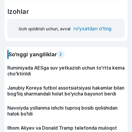
Izohlar
ro‘yxatdan o‘ting
Izoh qoldirish uchun, avval
So‘nggi yangiliklar
Ruminiyada AESga suv yetkazish uchun toʻrtta kema
choʻktirildi
Janubiy Koreya futbol assotsiatsiyasi hakamlar bilan
bog‘liq sharmandali holat bo‘yicha bayonot berdi
Navoiyda yollanma ishchi tuproq bosib qolishidan
halok bo‘ldi
Ilhom Aliyev va Donald Tramp telefonda muloqot