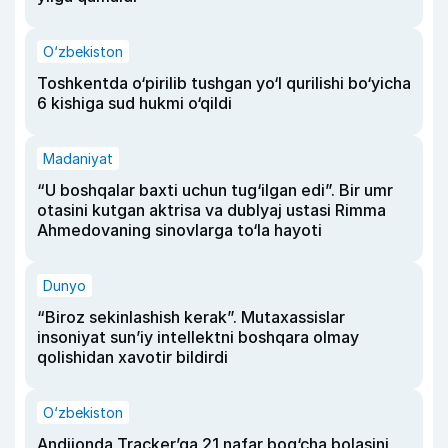
O‘zbekiston
Toshkentda o‘pirilib tushgan yo‘l qurilishi bo‘yicha
6 kishiga sud hukmi o‘qildi
Madaniyat
“U boshqalar baxti uchun tug‘ilgan edi”. Bir umr
otasini kutgan aktrisa va dublyaj ustasi Rimma
Ahmedovaning sinovlarga to‘la hayoti
Dunyo
“Biroz sekinlashish kerak”. Mutaxassislar
insoniyat sun’iy intellektni boshqara olmay
qolishidan xavotir bildirdi
O‘zbekiston
Andijonda Tracker’ga 21 nafar bog‘cha bolasini