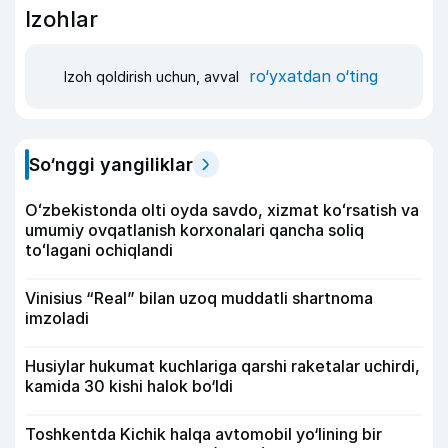
Izohlar
ro‘yxatdan o‘ting
Izoh qoldirish uchun, avval
So‘nggi yangiliklar
Oʻzbekistonda olti oyda savdo, xizmat koʻrsatish va
umumiy ovqatlanish korxonalari qancha soliq
toʻlagani ochiqlandi
Vinisius “Real” bilan uzoq muddatli shartnoma
imzoladi
Husiylar hukumat kuchlariga qarshi raketalar uchirdi,
kamida 30 kishi halok bo‘ldi
Toshkentda Kichik halqa avtomobil yo‘lining bir