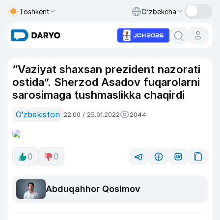
Toshkent
O‘zbekcha
“Vaziyat shaxsan prezident nazorati
ostida”. Sherzod Asadov fuqarolarni
sarosimaga tushmaslikka chaqirdi
O‘zbekiston
22:00 / 25.01.2022
2044
0
0
Abduqahhor Qosimov