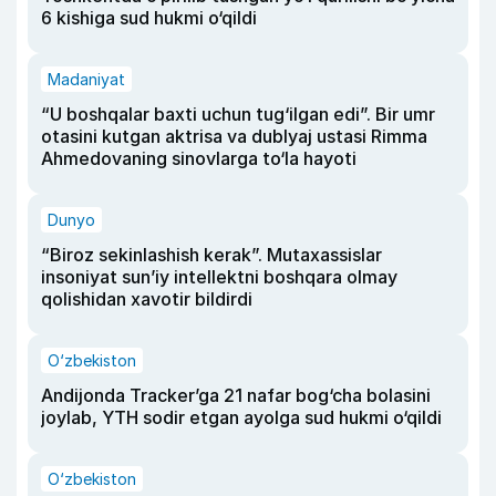
6 kishiga sud hukmi o‘qildi
Madaniyat
“U boshqalar baxti uchun tug‘ilgan edi”. Bir umr
otasini kutgan aktrisa va dublyaj ustasi Rimma
Ahmedovaning sinovlarga to‘la hayoti
Dunyo
“Biroz sekinlashish kerak”. Mutaxassislar
insoniyat sun’iy intellektni boshqara olmay
qolishidan xavotir bildirdi
O‘zbekiston
Andijonda Tracker’ga 21 nafar bog‘cha bolasini
joylab, YTH sodir etgan ayolga sud hukmi o‘qildi
O‘zbekiston