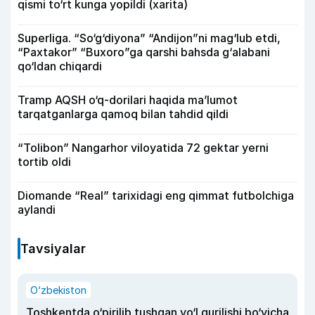
qismi to‘rt kunga yopildi (xarita)
Superliga. “So‘g‘diyona” “Andijon”ni mag‘lub etdi,
“Paxtakor” “Buxoro”ga qarshi bahsda g‘alabani
qo‘ldan chiqardi
Tramp AQSH o‘q-dorilari haqida ma’lumot
tarqatganlarga qamoq bilan tahdid qildi
“Tolibon” Nangarhor viloyatida 72 gektar yerni
tortib oldi
Diomande “Real” tarixidagi eng qimmat futbolchiga
aylandi
Tavsiyalar
O‘zbekiston
Toshkentda o‘pirilib tushgan yo‘l qurilishi bo‘yicha