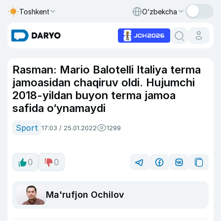
Toshkent
O‘zbekcha
Rasman: Mario Balotelli Italiya terma
jamoasidan chaqiruv oldi. Hujumchi
2018-yildan buyon terma jamoa
safida o‘ynamaydi
Sport
17:03 / 25.01.2022
1299
0
0
Ma'rufjon Ochilov