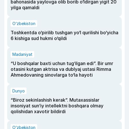
bahonasida yaylovga olib borib o‘ldirgan yigit 20
yilga qamaldi
O‘zbekiston
Toshkentda o‘pirilib tushgan yo‘l qurilishi bo‘yicha
6 kishiga sud hukmi o‘qildi
Madaniyat
“U boshqalar baxti uchun tug‘ilgan edi”. Bir umr
otasini kutgan aktrisa va dublyaj ustasi Rimma
Ahmedovaning sinovlarga to‘la hayoti
Dunyo
“Biroz sekinlashish kerak”. Mutaxassislar
insoniyat sun’iy intellektni boshqara olmay
qolishidan xavotir bildirdi
O‘zbekiston