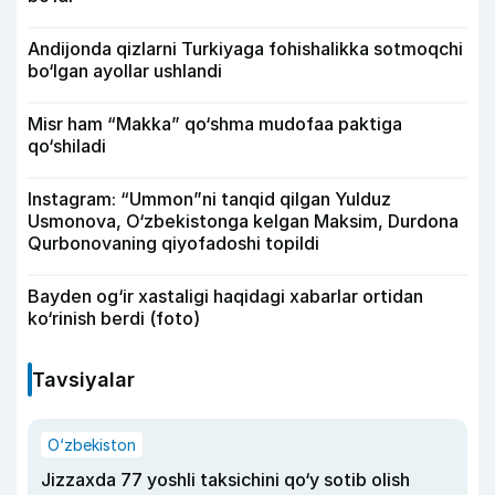
Andijonda qizlarni Turkiyaga fohishalikka sotmoqchi
bo‘lgan ayollar ushlandi
Misr ham “Makka” qo‘shma mudofaa paktiga
qo‘shiladi
Instagram: “Ummon”ni tanqid qilgan Yulduz
Usmonova, O‘zbekistonga kelgan Maksim, Durdona
Qurbonovaning qiyofadoshi topildi
Bayden og‘ir xastaligi haqidagi xabarlar ortidan
ko‘rinish berdi (foto)
Tavsiyalar
O‘zbekiston
Jizzaxda 77 yoshli taksichini qo‘y sotib olish