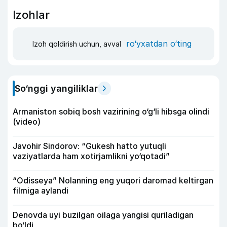
Izohlar
ro‘yxatdan o‘ting
Izoh qoldirish uchun, avval
So‘nggi yangiliklar
Armaniston sobiq bosh vazirining o‘g‘li hibsga olindi
(video)
Javohir Sindorov: “Gukesh hatto yutuqli
vaziyatlarda ham xotirjamlikni yo‘qotadi”
“Odisseya” Nolanning eng yuqori daromad keltirgan
filmiga aylandi
Denovda uyi buzilgan oilaga yangisi quriladigan
bo‘ldi