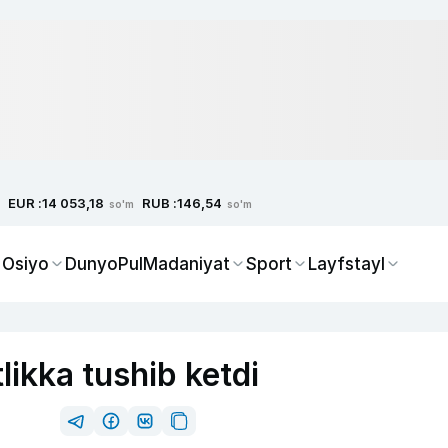
EUR :
RUB :
14 053,18
146,54
so'm
so'm
 Osiyo
Dunyo
Pul
Madaniyat
Sport
Layfstayl
ikka tushib ketdi