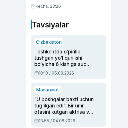
uyda g‘alaba qozondi
Kecha, 23:26
Tavsiyalar
O‘zbekiston
Toshkentda o‘pirilib
tushgan yo‘l qurilishi
bo‘yicha 6 kishiga sud
hukmi o‘qildi
10:10 / 05.08.2026
Madaniyat
“U boshqalar baxti uchun
tug‘ilgan edi”. Bir umr
otasini kutgan aktrisa va
dublyaj ustasi Rimma
13:55 / 04.08.2026
Ahmedovaning