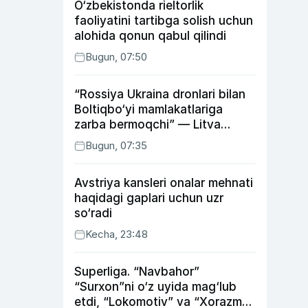
O‘zbekistonda rieltorlik
faoliyatini tartibga solish uchun
alohida qonun qabul qilindi
Bugun, 07:50
“Rossiya Ukraina dronlari bilan
Boltiqbo‘yi mamlakatlariga
zarba bermoqchi” — Litva
mudofaa vaziri
Bugun, 07:35
Avstriya kansleri onalar mehnati
haqidagi gaplari uchun uzr
so‘radi
Kecha, 23:48
Superliga. “Navbahor”
“Surxon”ni o‘z uyida mag‘lub
etdi, “Lokomotiv” va “Xorazm”