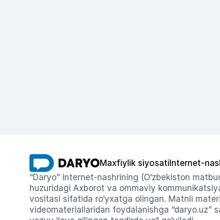
Maxfiylik siyosati
Internet-nas
“Daryo” internet-nashrining (O‘zbekiston matbuo
huzuridagi Axborot va ommaviy kommunikatsiyal
vositasi sifatida ro‘yxatga olingan. Matnli materi
videomateriallaridan foydalanishga “daryo.uz” sa