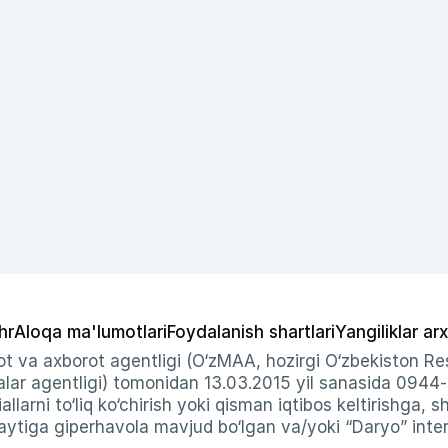
hr
Aloqa ma'lumotlari
Foydalanish shartlari
Yangiliklar arx
t va axborot agentligi (O‘zMAA, hozirgi O‘zbekiston Res
ar agentligi) tomonidan 13.03.2015 yil sanasida 0944
allarni to‘liq ko‘chirish yoki qisman iqtibos keltirishga, 
ytiga giperhavola mavjud bo‘lgan va/yoki “Daryo” intern