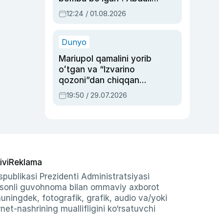
Oripovni siyosiy
12:24 / 01.08.2026
ayblovlardan asrab
qolgan voqea
Dunyo
Mariupol qamalini yorib
oʻtgan va “Izvarino
qozoni”dan chiqqan
qahramon — Ukraina
19:50 / 29.07.2026
armiyasi bosh
qoʻmondoni Drapatiy
haqida
ivi
Reklama
publikasi Prezidenti Administratsiyasi
-sonli guvohnoma bilan ommaviy axborot
shuningdek, fotografik, grafik, audio va/yoki
et-nashrining muallifligini ko‘rsatuvchi