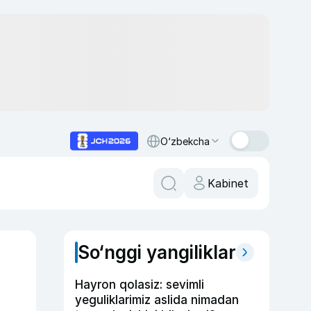
O‘zbekcha
Kabinet
So‘nggi yangiliklar
Hayron qolasiz: sevimli
yeguliklarimiz aslida nimadan