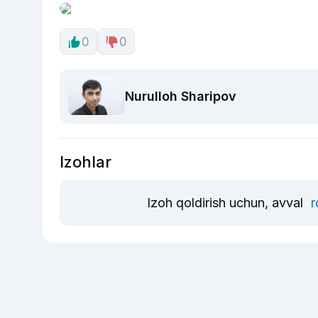
0
0
Nurulloh Sharipov
Izohlar
Izoh qoldirish uchun, avval
r