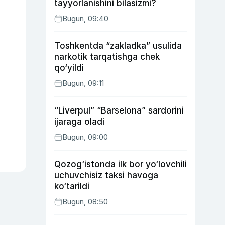
tayyorlanishini bilasizmi?
Bugun, 09:40
Toshkentda “zakladka” usulida
narkotik tarqatishga chek
qo‘yildi
Bugun, 09:11
“Liverpul” “Barselona” sardorini
ijaraga oladi
Bugun, 09:00
Qozog‘istonda ilk bor yo‘lovchili
uchuvchisiz taksi havoga
ko‘tarildi
Bugun, 08:50