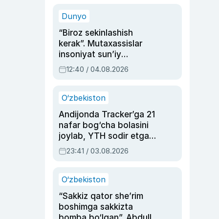
sinovlarga to‘la hayoti
Dunyo
“Biroz sekinlashish
kerak”. Mutaxassislar
insoniyat sun’iy
intellektni boshqara
12:40 / 04.08.2026
olmay qolishidan xavotir
bildirdi
O‘zbekiston
Andijonda Tracker’ga 21
nafar bog‘cha bolasini
joylab, YTH sodir etgan
ayolga sud hukmi o‘qildi
23:41 / 03.08.2026
O‘zbekiston
“Sakkiz qator she’rim
boshimga sakkizta
bomba bo‘lgan”. Abdulla