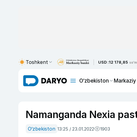
Toshkent
USD :
12 178,85
so'm
O‘zbekiston
Markaziy
Namanganda Nexia pastl
O‘zbekiston
13:25 / 23.01.2022
1903