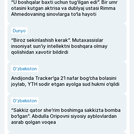
“U boshqalar baxti uchun tug‘ilgan edi”. Bir umr
otasini kutgan aktrisa va dublyaj ustasi Rimma
Ahmedovaning sinovlarga to‘la hayoti
Dunyo
“Biroz sekinlashish kerak”. Mutaxassislar
insoniyat sun’iy intellektni boshqara olmay
qolishidan xavotir bildirdi
O‘zbekiston
Andijonda Tracker’ga 21 nafar bog‘cha bolasini
joylab, YTH sodir etgan ayolga sud hukmi o‘qildi
O‘zbekiston
“Sakkiz qator she’rim boshimga sakkizta bomba
bo‘lgan”. Abdulla Oripovni siyosiy ayblovlardan
asrab qolgan voqea