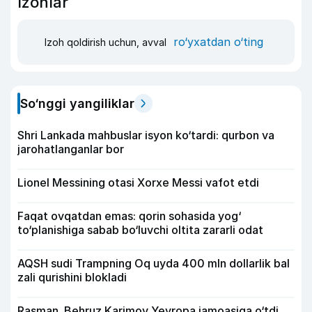
Izohlar
ro‘yxatdan o‘ting
Izoh qoldirish uchun, avval
So‘nggi yangiliklar
Shri Lankada mahbuslar isyon ko‘tardi: qurbon va
jarohatlanganlar bor
Lionel Messining otasi Xorxe Messi vafot etdi
Faqat ovqatdan emas: qorin sohasida yog‘
to‘planishiga sabab bo‘luvchi oltita zararli odat
AQSH sudi Trampning Oq uyda 400 mln dollarlik bal
zali qurishini blokladi
Rasman. Behruz Karimov Yevropa jamoasiga o‘tdi