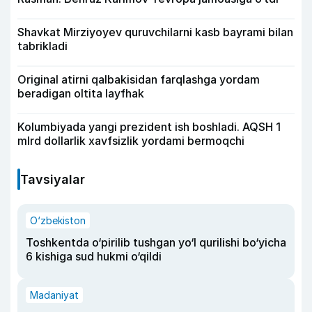
Shavkat Mirziyoyev quruvchilarni kasb bayrami bilan
tabrikladi
Original atirni qalbakisidan farqlashga yordam
beradigan oltita layfhak
Kolumbiyada yangi prezident ish boshladi. AQSH 1
mlrd dollarlik xavfsizlik yordami bermoqchi
Tavsiyalar
O‘zbekiston
Toshkentda o‘pirilib tushgan yo‘l qurilishi bo‘yicha
6 kishiga sud hukmi o‘qildi
Madaniyat