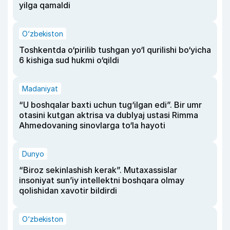
yilga qamaldi
O‘zbekiston
Toshkentda o‘pirilib tushgan yo‘l qurilishi bo‘yicha
6 kishiga sud hukmi o‘qildi
Madaniyat
“U boshqalar baxti uchun tug‘ilgan edi”. Bir umr
otasini kutgan aktrisa va dublyaj ustasi Rimma
Ahmedovaning sinovlarga to‘la hayoti
Dunyo
“Biroz sekinlashish kerak”. Mutaxassislar
insoniyat sun’iy intellektni boshqara olmay
qolishidan xavotir bildirdi
O‘zbekiston