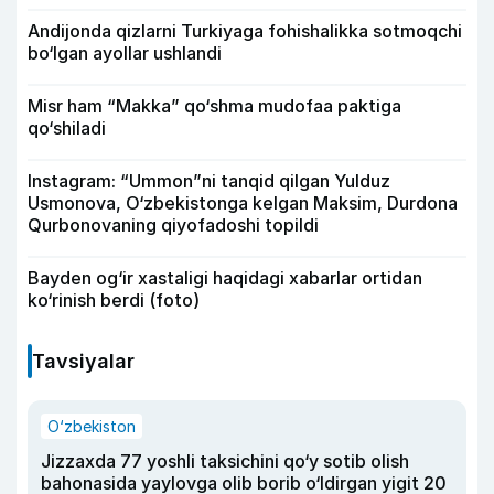
Andijonda qizlarni Turkiyaga fohishalikka sotmoqchi
bo‘lgan ayollar ushlandi
Misr ham “Makka” qo‘shma mudofaa paktiga
qo‘shiladi
Instagram: “Ummon”ni tanqid qilgan Yulduz
Usmonova, O‘zbekistonga kelgan Maksim, Durdona
Qurbonovaning qiyofadoshi topildi
Bayden og‘ir xastaligi haqidagi xabarlar ortidan
ko‘rinish berdi (foto)
Tavsiyalar
O‘zbekiston
Jizzaxda 77 yoshli taksichini qo‘y sotib olish
bahonasida yaylovga olib borib o‘ldirgan yigit 20