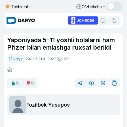
Toshkent
O‘zbekcha
Yaponiyada 5-11 yoshli bolalarni ham
Pfizer bilan emlashga ruxsat berildi
Dunyo
20:12 / 21.01.2022
1212
0
0
Fozilbek Yusupov