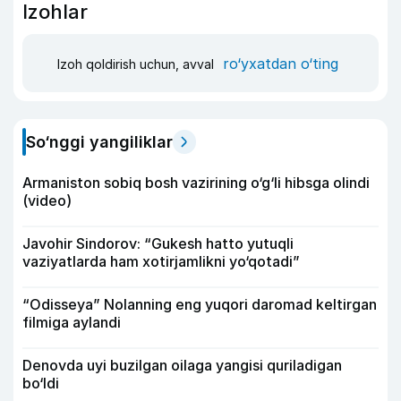
Izohlar
ro‘yxatdan o‘ting
Izoh qoldirish uchun, avval
So‘nggi yangiliklar
Armaniston sobiq bosh vazirining o‘g‘li hibsga olindi
(video)
Javohir Sindorov: “Gukesh hatto yutuqli
vaziyatlarda ham xotirjamlikni yo‘qotadi”
“Odisseya” Nolanning eng yuqori daromad keltirgan
filmiga aylandi
Denovda uyi buzilgan oilaga yangisi quriladigan
bo‘ldi