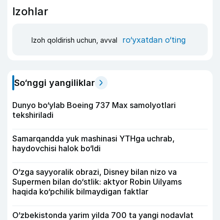
Izohlar
ro‘yxatdan o‘ting
Izoh qoldirish uchun, avval
So‘nggi yangiliklar
Dunyo bo‘ylab Boeing 737 Max samolyotlari
tekshiriladi
Samarqandda yuk mashinasi YTHga uchrab,
haydovchisi halok bo‘ldi
O‘zga sayyoralik obrazi, Disney bilan nizo va
Supermen bilan do‘stlik: aktyor Robin Uilyams
haqida ko‘pchilik bilmaydigan faktlar
O‘zbekistonda yarim yilda 700 ta yangi nodavlat