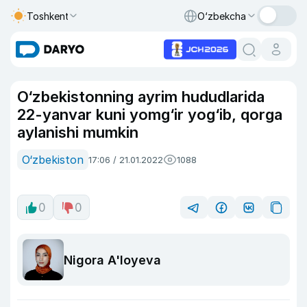
Toshkent
O‘zbekcha
O‘zbekistonning ayrim hududlarida
22-yanvar kuni yomg‘ir yog‘ib, qorga
aylanishi mumkin
O‘zbekiston
17:06 / 21.01.2022
1088
0
0
Nigora A'loyeva