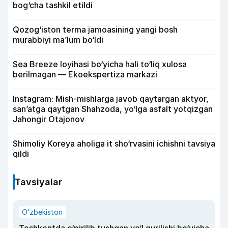
bog‘cha tashkil etildi
Qozog‘iston terma jamoasining yangi bosh
murabbiyi ma’lum bo‘ldi
Sea Breeze loyihasi bo‘yicha hali to‘liq xulosa
berilmagan — Ekoekspertiza markazi
Instagram: Mish-mishlarga javob qaytargan aktyor,
san’atga qaytgan Shahzoda, yo‘lga asfalt yotqizgan
Jahongir Otajonov
Shimoliy Koreya aholiga it sho‘rvasini ichishni tavsiya
qildi
Tavsiyalar
O‘zbekiston