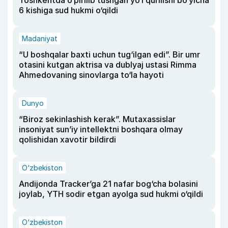
Toshkentda o‘pirilib tushgan yo‘l qurilishi bo‘yicha
6 kishiga sud hukmi o‘qildi
Madaniyat
“U boshqalar baxti uchun tug‘ilgan edi”. Bir umr
otasini kutgan aktrisa va dublyaj ustasi Rimma
Ahmedovaning sinovlarga to‘la hayoti
Dunyo
“Biroz sekinlashish kerak”. Mutaxassislar
insoniyat sun’iy intellektni boshqara olmay
qolishidan xavotir bildirdi
O‘zbekiston
Andijonda Tracker’ga 21 nafar bog‘cha bolasini
joylab, YTH sodir etgan ayolga sud hukmi o‘qildi
O‘zbekiston