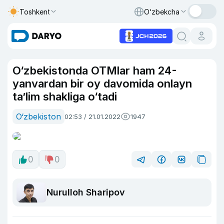
Toshkent
O‘zbekcha
O‘zbekistonda OTMlar ham 24-
yanvardan bir oy davomida onlayn
ta’lim shakliga o‘tadi
O‘zbekiston
02:53 / 21.01.2022
1947
0
0
Nurulloh Sharipov