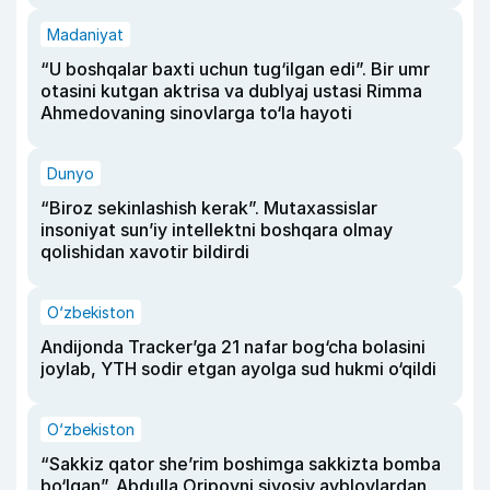
Madaniyat
“U boshqalar baxti uchun tug‘ilgan edi”. Bir umr
otasini kutgan aktrisa va dublyaj ustasi Rimma
Ahmedovaning sinovlarga to‘la hayoti
Dunyo
“Biroz sekinlashish kerak”. Mutaxassislar
insoniyat sun’iy intellektni boshqara olmay
qolishidan xavotir bildirdi
O‘zbekiston
Andijonda Tracker’ga 21 nafar bog‘cha bolasini
joylab, YTH sodir etgan ayolga sud hukmi o‘qildi
O‘zbekiston
“Sakkiz qator she’rim boshimga sakkizta bomba
bo‘lgan”. Abdulla Oripovni siyosiy ayblovlardan