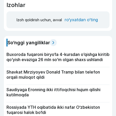
Izohlar
ro‘yxatdan o‘ting
Izoh qoldirish uchun, avval
So‘nggi yangiliklar
Buxoroda fuqaroni biryo‘la 4-kursdan o’qishga kiritib
qo’yish evaziga 26 mln so’m olgan shaxs ushlandi
Shavkat Mirziyoyev Donald Tramp bilan telefon
orqali muloqot qildi
Saudiyaga Eronning ikki ittifoqchisi hujum qilishi
kutilmoqda
Rossiyada YTH oqibatida ikki nafar O‘zbekiston
fuqarosi halok bo‘ldi