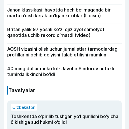
Jahon klassikasi: hayotda hech bo‘lmaganda bir
marta o‘qish kerak bo‘lgan kitoblar (II qism)
Britaniyalik 97 yoshli ko‘zi ojiz ayol samolyot
qanotida uchib rekord o‘rnatdi (video)
AQSH vizasini olish uchun jurnalistlar tarmoqlardagi
profillarini ochib qo‘yishi talab etilishi mumkin
40 ming dollar mukofot: Javohir Sindorov nufuzli
turnirda ikkinchi bo‘ldi
Tavsiyalar
O‘zbekiston
Toshkentda o‘pirilib tushgan yo‘l qurilishi bo‘yicha
6 kishiga sud hukmi o‘qildi