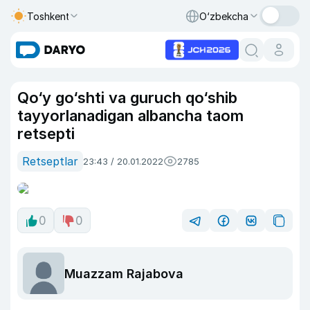
Toshkent
O‘zbekcha
Qo‘y go‘shti va guruch qo‘shib
tayyorlanadigan albancha taom
retsepti
Retseptlar
23:43 / 20.01.2022
2785
0
0
Muazzam Rajabova