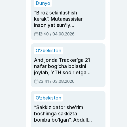
Dunyo
“Biroz sekinlashish
kerak”. Mutaxassislar
insoniyat sun’iy
intellektni boshqara
12:40 / 04.08.2026
olmay qolishidan xavotir
bildirdi
O‘zbekiston
Andijonda Tracker’ga 21
nafar bog‘cha bolasini
joylab, YTH sodir etgan
ayolga sud hukmi o‘qildi
23:41 / 03.08.2026
O‘zbekiston
“Sakkiz qator she’rim
boshimga sakkizta
bomba bo‘lgan”. Abdulla
Oripovni siyosiy