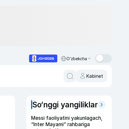
O‘zbekcha
Kabinet
So‘nggi yangiliklar
Messi faoliyatini yakunlagach,
“Inter Mayami” rahbariga