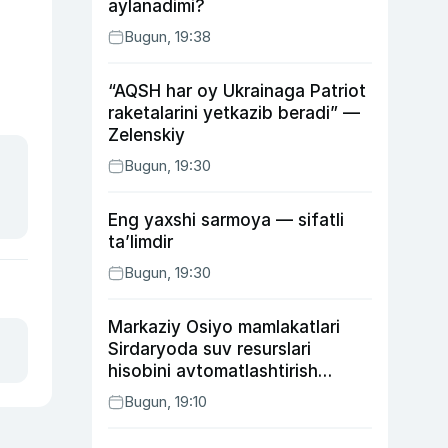
aylanadimi?
Bugun, 19:38
“AQSH har oy Ukrainaga Patriot
raketalarini yetkazib beradi” —
Zelenskiy
Bugun, 19:30
Eng yaxshi sarmoya — sifatli
ta’limdir
Bugun, 19:30
Markaziy Osiyo mamlakatlari
Sirdaryoda suv resurslari
hisobini avtomatlashtirish
rejasini ishlab chiqishni
Bugun, 19:10
ma’qulladi