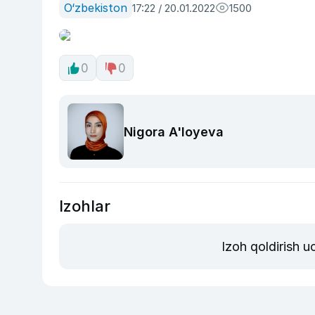
O‘zbekiston
17:22 / 20.01.2022
1500
0
0
Nigora A'loyeva
Izohlar
Izoh qoldirish 