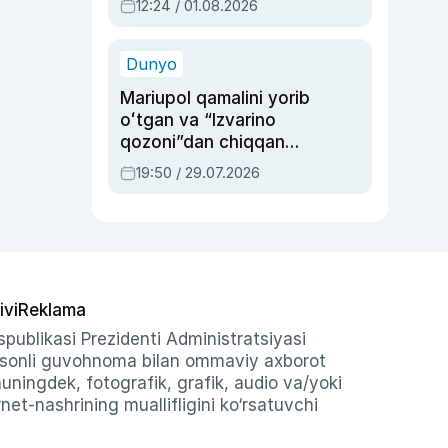
12:24 / 01.08.2026
ayblovlardan asrab
qolgan voqea
Dunyo
Mariupol qamalini yorib
oʻtgan va “Izvarino
qozoni”dan chiqqan
qahramon — Ukraina
19:50 / 29.07.2026
armiyasi bosh
qoʻmondoni Drapatiy
haqida
ivi
Reklama
publikasi Prezidenti Administratsiyasi
-sonli guvohnoma bilan ommaviy axborot
shuningdek, fotografik, grafik, audio va/yoki
et-nashrining muallifligini ko‘rsatuvchi