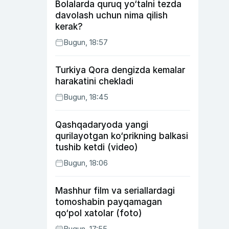
Bolalarda quruq yo‘talni tezda
davolash uchun nima qilish
kerak?
Bugun, 18:57
Turkiya Qora dengizda kemalar
harakatini chekladi
Bugun, 18:45
Qashqadaryoda yangi
qurilayotgan ko‘prikning balkasi
tushib ketdi (video)
Bugun, 18:06
Mashhur film va seriallardagi
tomoshabin payqamagan
qo‘pol xatolar (foto)
Bugun, 17:55