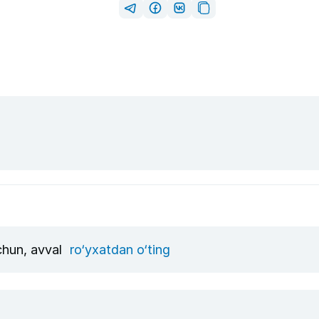
uchun, avval
ro‘yxatdan o‘ting