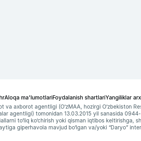
hr
Aloqa ma'lumotlari
Foydalanish shartlari
Yangiliklar arx
t va axborot agentligi (O‘zMAA, hozirgi O‘zbekiston Res
ar agentligi) tomonidan 13.03.2015 yil sanasida 0944
allarni to‘liq ko‘chirish yoki qisman iqtibos keltirishga, 
ytiga giperhavola mavjud bo‘lgan va/yoki “Daryo” intern