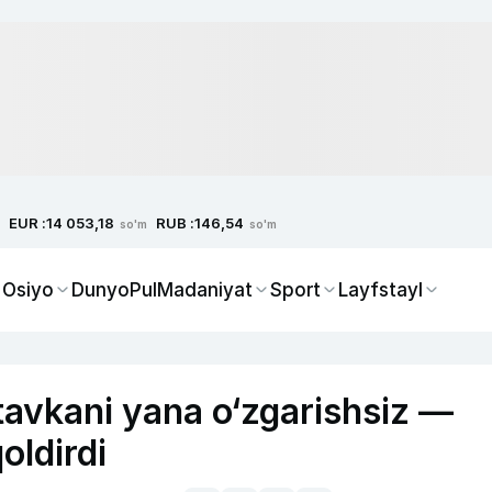
EUR :
RUB :
14 053,18
146,54
so'm
so'm
 Osiyo
Dunyo
Pul
Madaniyat
Sport
Layfstayl
tavkani yana o‘zgarishsiz —
qoldirdi