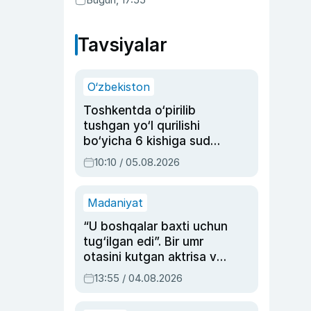
Tavsiyalar
O‘zbekiston
Toshkentda o‘pirilib
tushgan yo‘l qurilishi
bo‘yicha 6 kishiga sud
hukmi o‘qildi
10:10 / 05.08.2026
Madaniyat
“U boshqalar baxti uchun
tug‘ilgan edi”. Bir umr
otasini kutgan aktrisa va
dublyaj ustasi Rimma
13:55 / 04.08.2026
Ahmedovaning
sinovlarga to‘la hayoti