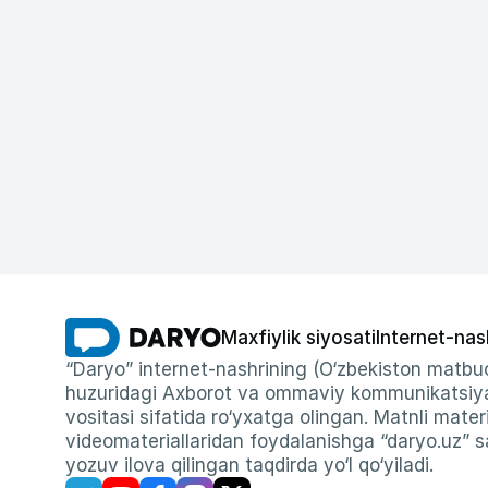
Maxfiylik siyosati
Internet-nas
“Daryo” internet-nashrining (O‘zbekiston matbuo
huzuridagi Axborot va ommaviy kommunikatsiyal
vositasi sifatida ro‘yxatga olingan. Matnli materi
videomateriallaridan foydalanishga “daryo.uz” sa
yozuv ilova qilingan taqdirda yo‘l qo‘yiladi.