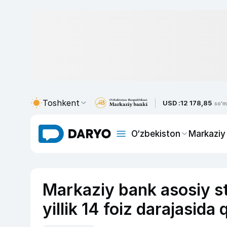
Toshkent
USD :
12 178,85
so'm
O‘zbekiston
Markaziy
Markaziy bank asosiy s
yillik 14 foiz darajasida 