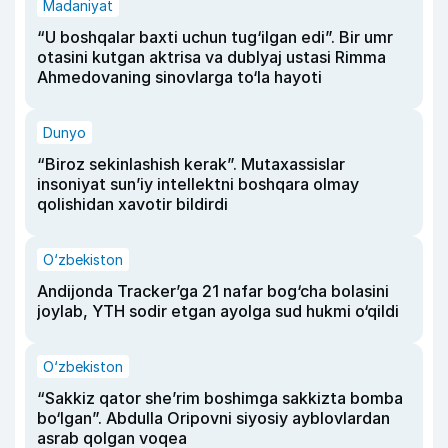
Madaniyat
“U boshqalar baxti uchun tug‘ilgan edi”. Bir umr
otasini kutgan aktrisa va dublyaj ustasi Rimma
Ahmedovaning sinovlarga to‘la hayoti
Dunyo
“Biroz sekinlashish kerak”. Mutaxassislar
insoniyat sun’iy intellektni boshqara olmay
qolishidan xavotir bildirdi
O‘zbekiston
Andijonda Tracker’ga 21 nafar bog‘cha bolasini
joylab, YTH sodir etgan ayolga sud hukmi o‘qildi
O‘zbekiston
“Sakkiz qator she’rim boshimga sakkizta bomba
bo‘lgan”. Abdulla Oripovni siyosiy ayblovlardan
asrab qolgan voqea