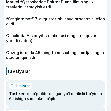
Marvel “Qasoskorlar: Doktor Dum” filmining ilk
treylerini namoyish etdi
“O‘zgidromet” 7-avgustga ob-havo prognozini e’lon
qildi
Olmaliqda Mis boyitish fabrikasi magistral quvuri
yorildi (video)
Qozog‘istonda 45 ming tomoshabinga mo‘ljallangan
stadion quriladi
Tavsiyalar
O‘zbekiston
Toshkentda o‘pirilib tushgan yo‘l qurilishi bo‘yicha
6 kishiga sud hukmi o‘qildi