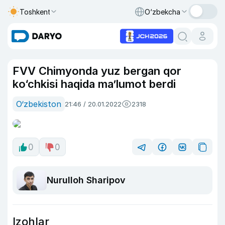
Toshkent
O‘zbekcha
FVV Chimyonda yuz bergan qor
ko‘chkisi haqida ma’lumot berdi
O‘zbekiston
21:46 / 20.01.2022
2318
0
0
Nurulloh Sharipov
Izohlar