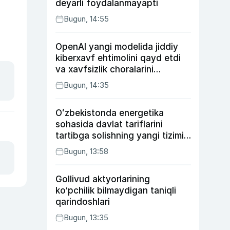
deyarli foydalanmayapti
Bugun, 14:55
OpenAI yangi modelida jiddiy
kiberxavf ehtimolini qayd etdi
va xavfsizlik choralarini
kuchaytirdi
Bugun, 14:35
Oʻzbekistonda energetika
sohasida davlat tariflarini
tartibga solishning yangi tizimi
joriy etildi
Bugun, 13:58
Gollivud aktyorlarining
ko‘pchilik bilmaydigan taniqli
qarindoshlari
Bugun, 13:35