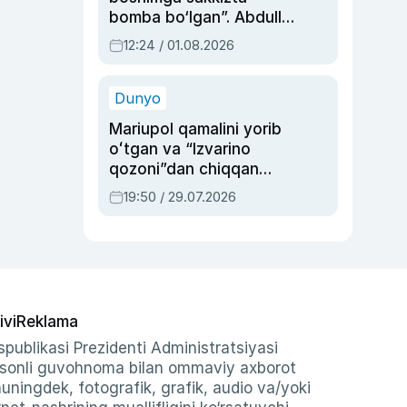
bomba bo‘lgan”. Abdulla
Oripovni siyosiy
12:24 / 01.08.2026
ayblovlardan asrab
qolgan voqea
Dunyo
Mariupol qamalini yorib
oʻtgan va “Izvarino
qozoni”dan chiqqan
qahramon — Ukraina
19:50 / 29.07.2026
armiyasi bosh
qoʻmondoni Drapatiy
haqida
ivi
Reklama
publikasi Prezidenti Administratsiyasi
-sonli guvohnoma bilan ommaviy axborot
shuningdek, fotografik, grafik, audio va/yoki