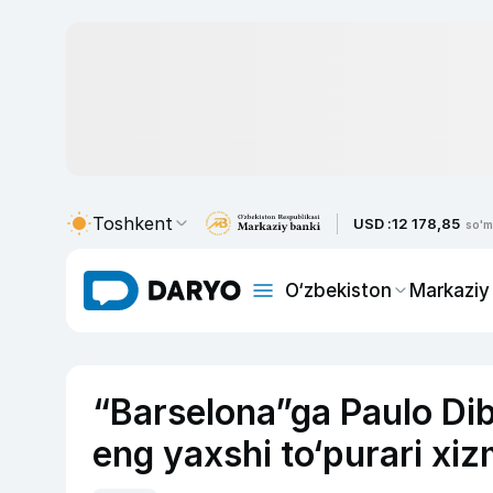
Toshkent
USD :
12 178,85
so'm
O‘zbekiston
Markaziy
“Barselona”ga Paulo Dib
eng yaxshi to‘purari xizma