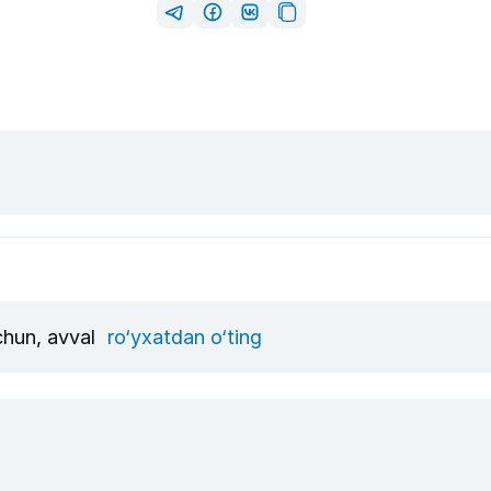
uchun, avval
ro‘yxatdan o‘ting