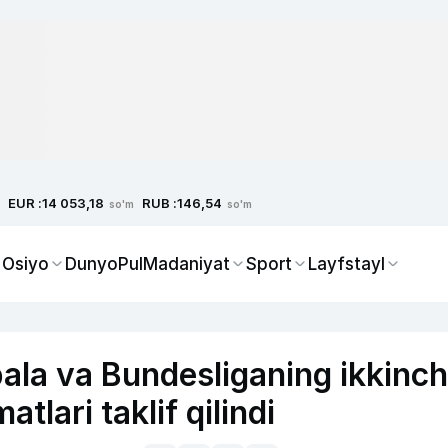
EUR :
RUB :
14 053,18
146,54
so'm
so'm
 Osiyo
Dunyo
Pul
Madaniyat
Sport
Layfstayl
ala va Bundesliganing ikkinch
tlari taklif qilindi