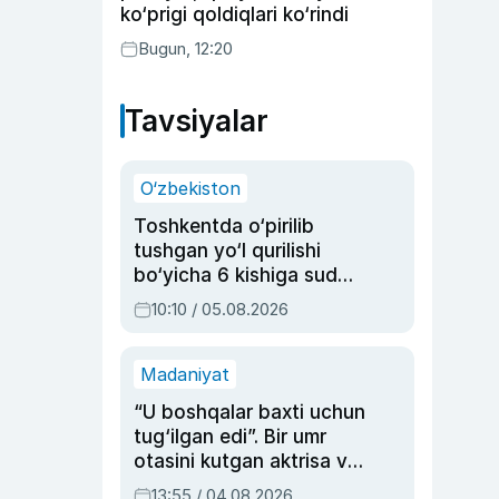
ko‘prigi qoldiqlari ko‘rindi
Bugun, 12:20
Tavsiyalar
O‘zbekiston
Toshkentda o‘pirilib
tushgan yo‘l qurilishi
bo‘yicha 6 kishiga sud
hukmi o‘qildi
10:10 / 05.08.2026
Madaniyat
“U boshqalar baxti uchun
tug‘ilgan edi”. Bir umr
otasini kutgan aktrisa va
dublyaj ustasi Rimma
13:55 / 04.08.2026