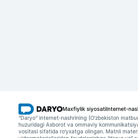
Maxfiylik siyosati
Internet-nas
“Daryo” internet-nashrining (O‘zbekiston matbuo
huzuridagi Axborot va ommaviy kommunikatsiyal
vositasi sifatida ro‘yxatga olingan. Matnli materi