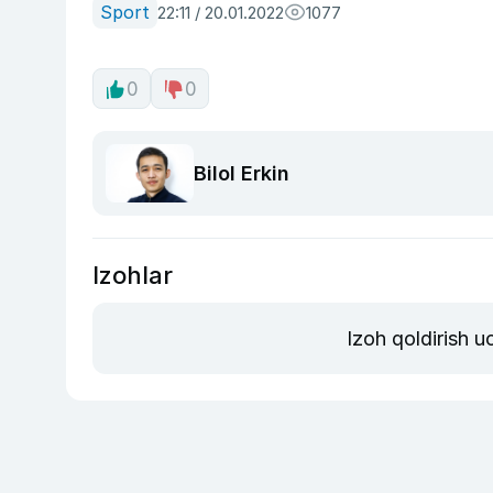
Sport
22:11 / 20.01.2022
1077
0
0
Bilol Erkin
Izohlar
Izoh qoldirish 