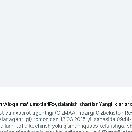
hr
Aloqa ma'lumotlari
Foydalanish shartlari
Yangiliklar arx
t va axborot agentligi (O‘zMAA, hozirgi O‘zbekiston Res
ar agentligi) tomonidan 13.03.2015 yil sanasida 0944
allarni to‘liq ko‘chirish yoki qisman iqtibos keltirishga, 