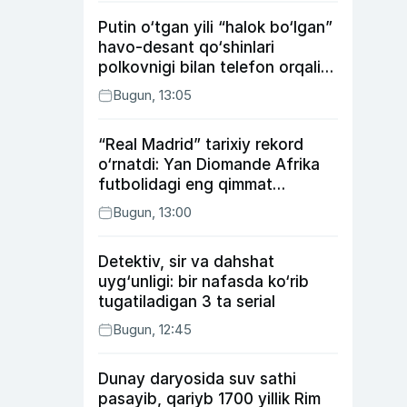
Putin o‘tgan yili “halok bo‘lgan”
havo-desant qo‘shinlari
polkovnigi bilan telefon orqali
suhbatlashdi
Bugun, 13:05
“Real Madrid” tarixiy rekord
o‘rnatdi: Yan Diomande Afrika
futbolidagi eng qimmat
transferga aylandi
Bugun, 13:00
Detektiv, sir va dahshat
uyg‘unligi: bir nafasda ko‘rib
tugatiladigan 3 ta serial
Bugun, 12:45
Dunay daryosida suv sathi
pasayib, qariyb 1700 yillik Rim