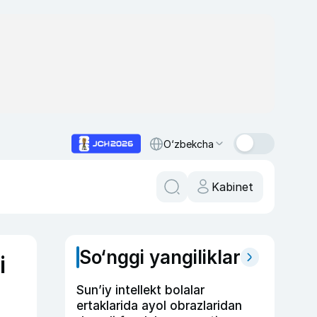
O‘zbekcha
Kabinet
So‘nggi yangiliklar
i
Sun’iy intellekt bolalar
ertaklarida ayol obrazlaridan