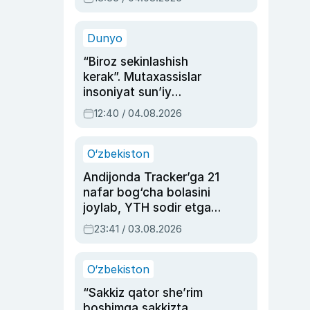
Ahmedovaning
sinovlarga to‘la hayoti
Dunyo
“Biroz sekinlashish
kerak”. Mutaxassislar
insoniyat sun’iy
intellektni boshqara
12:40 / 04.08.2026
olmay qolishidan xavotir
bildirdi
O‘zbekiston
Andijonda Tracker’ga 21
nafar bog‘cha bolasini
joylab, YTH sodir etgan
ayolga sud hukmi o‘qildi
23:41 / 03.08.2026
O‘zbekiston
“Sakkiz qator she’rim
boshimga sakkizta