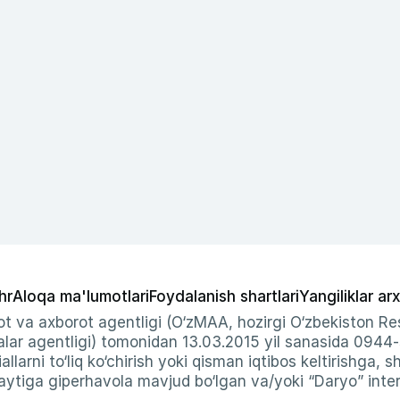
hr
Aloqa ma'lumotlari
Foydalanish shartlari
Yangiliklar arx
t va axborot agentligi (O‘zMAA, hozirgi O‘zbekiston Res
ar agentligi) tomonidan 13.03.2015 yil sanasida 0944
allarni to‘liq ko‘chirish yoki qisman iqtibos keltirishga, 
ytiga giperhavola mavjud bo‘lgan va/yoki “Daryo” intern