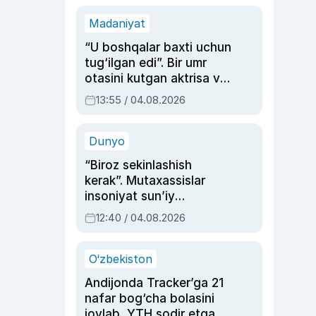
Madaniyat
“U boshqalar baxti uchun
tug‘ilgan edi”. Bir umr
otasini kutgan aktrisa va
dublyaj ustasi Rimma
13:55 / 04.08.2026
Ahmedovaning
sinovlarga to‘la hayoti
Dunyo
“Biroz sekinlashish
kerak”. Mutaxassislar
insoniyat sun’iy
intellektni boshqara
12:40 / 04.08.2026
olmay qolishidan xavotir
bildirdi
O‘zbekiston
Andijonda Tracker’ga 21
nafar bog‘cha bolasini
joylab, YTH sodir etgan