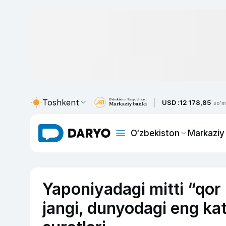
Toshkent
USD :
12 178,85
so'm
O‘zbekiston
Markaziy
Yaponiyadagi mitti “qor 
jangi, dunyodagi eng kat