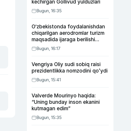
kechirgan Gollivud yulduzlari
Bugun, 16:35
O‘zbekistonda foydalanishdan
chiqarilgan aerodromlar turizm
maqsadida ijaraga berilishi
mumkin
Bugun, 16:17
Vengriya Oliy sudi sobiq raisi
prezidentlikka nomzodini qoʻydi
Bugun, 15:41
Valverde Mourinyo haqida:
“Uning bunday inson ekanini
kutmagan edim”
Bugun, 15:35