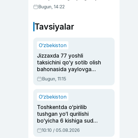
Bugun, 14:22
Tavsiyalar
O‘zbekiston
Jizzaxda 77 yoshli
taksichini qo‘y sotib olish
bahonasida yaylovga
olib borib o‘ldirgan yigit
Bugun, 11:15
20 yilga qamaldi
O‘zbekiston
Toshkentda o‘pirilib
tushgan yo‘l qurilishi
bo‘yicha 6 kishiga sud
hukmi o‘qildi
10:10 / 05.08.2026