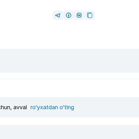
uchun, avval
ro‘yxatdan o‘ting