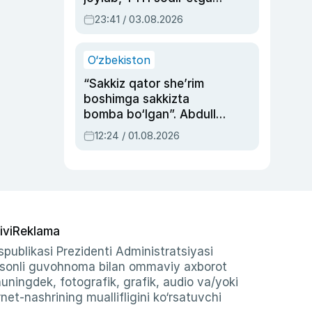
ayolga sud hukmi o‘qildi
23:41 / 03.08.2026
O‘zbekiston
“Sakkiz qator she’rim
boshimga sakkizta
bomba bo‘lgan”. Abdulla
Oripovni siyosiy
12:24 / 01.08.2026
ayblovlardan asrab
qolgan voqea
ivi
Reklama
publikasi Prezidenti Administratsiyasi
-sonli guvohnoma bilan ommaviy axborot
shuningdek, fotografik, grafik, audio va/yoki
et-nashrining muallifligini ko‘rsatuvchi