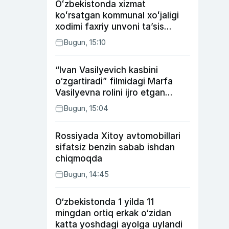
Oʻzbekistonda xizmat
koʻrsatgan kommunal xoʻjaligi
xodimi faxriy unvoni taʼsis
etilishi mumkin
Bugun, 15:10
“Ivan Vasilyevich kasbini
o‘zgartiradi” filmidagi Marfa
Vasilyevna rolini ijro etgan
aktrisaning taqdiri qanday
Bugun, 15:04
kechdi?
Rossiyada Xitoy avtomobillari
sifatsiz benzin sabab ishdan
chiqmoqda
Bugun, 14:45
O‘zbekistonda 1 yilda 11
mingdan ortiq erkak o‘zidan
katta yoshdagi ayolga uylandi