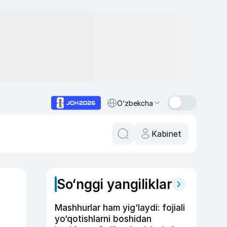
O‘zbekcha
Kabinet
So‘nggi yangiliklar
Mashhurlar ham yig‘laydi: fojiali
yo‘qotishlarni boshidan