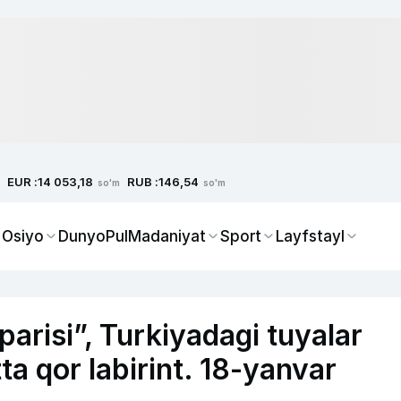
EUR :
RUB :
14 053,18
146,54
so'm
so'm
 Osiyo
Dunyo
Pul
Madaniyat
Sport
Layfstayl
parisi”, Turkiyadagi tuyalar
ta qor labirint. 18-yanvar