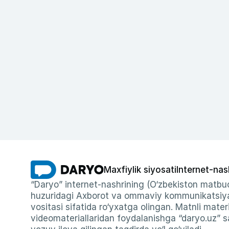
Maxfiylik siyosati
Internet-nas
“Daryo” internet-nashrining (O‘zbekiston matbuo
huzuridagi Axborot va ommaviy kommunikatsiyal
vositasi sifatida ro‘yxatga olingan. Matnli materi
videomateriallaridan foydalanishga “daryo.uz” sa