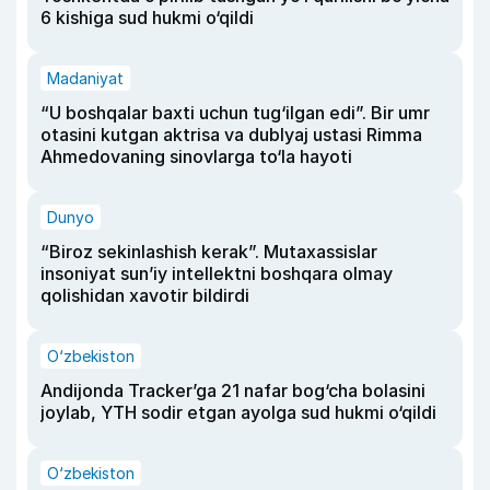
6 kishiga sud hukmi o‘qildi
Madaniyat
“U boshqalar baxti uchun tug‘ilgan edi”. Bir umr
otasini kutgan aktrisa va dublyaj ustasi Rimma
Ahmedovaning sinovlarga to‘la hayoti
Dunyo
“Biroz sekinlashish kerak”. Mutaxassislar
insoniyat sun’iy intellektni boshqara olmay
qolishidan xavotir bildirdi
O‘zbekiston
Andijonda Tracker’ga 21 nafar bog‘cha bolasini
joylab, YTH sodir etgan ayolga sud hukmi o‘qildi
O‘zbekiston