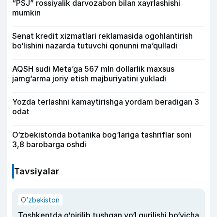
“PSJ” rossiyalik darvozabon bilan xayrlashishi
mumkin
Senat kredit xizmatlari reklamasida ogohlantirish
bo‘lishini nazarda tutuvchi qonunni ma’qulladi
AQSH sudi Meta’ga 567 mln dollarlik maxsus
jamg‘arma joriy etish majburiyatini yukladi
Yozda terlashni kamaytirishga yordam beradigan 3
odat
O‘zbekistonda botanika bog‘lariga tashriflar soni
3,8 barobarga oshdi
Tavsiyalar
O‘zbekiston
Toshkentda o‘pirilib tushgan yo‘l qurilishi bo‘yicha