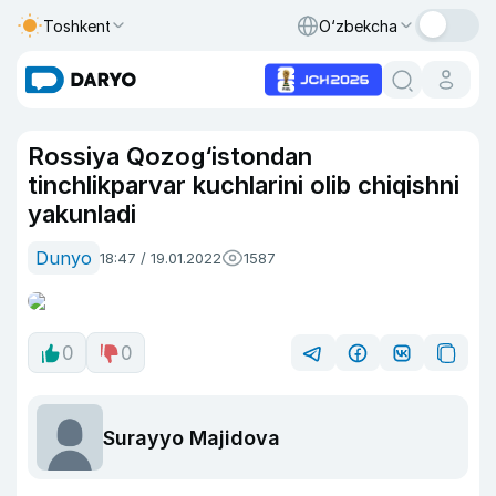
Toshkent
O‘zbekcha
Rossiya Qozog‘istondan
tinchlikparvar kuchlarini olib chiqishni
yakunladi
Dunyo
18:47 / 19.01.2022
1587
0
0
Surayyo Majidova