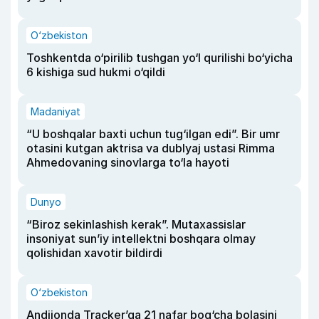
O‘zbekiston
Toshkentda o‘pirilib tushgan yo‘l qurilishi bo‘yicha
6 kishiga sud hukmi o‘qildi
Madaniyat
“U boshqalar baxti uchun tug‘ilgan edi”. Bir umr
otasini kutgan aktrisa va dublyaj ustasi Rimma
Ahmedovaning sinovlarga to‘la hayoti
Dunyo
“Biroz sekinlashish kerak”. Mutaxassislar
insoniyat sun’iy intellektni boshqara olmay
qolishidan xavotir bildirdi
O‘zbekiston
Andijonda Tracker’ga 21 nafar bog‘cha bolasini