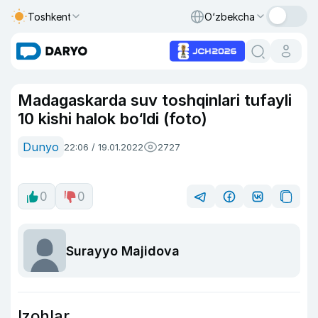
Toshkent
O‘zbekcha
Madagaskarda suv toshqinlari tufayli
10 kishi halok bo‘ldi (foto)
Dunyo
22:06 / 19.01.2022
2727
0
0
Surayyo Majidova
Izohlar