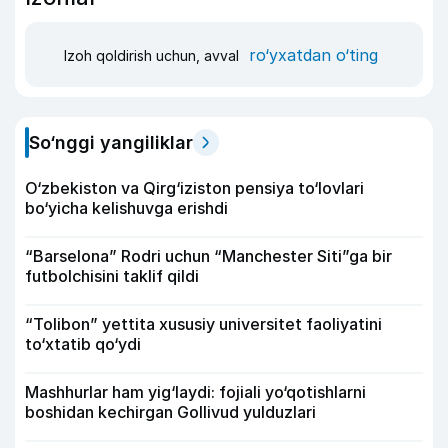
ro‘yxatdan o‘ting
Izoh qoldirish uchun, avval
So‘nggi yangiliklar
O‘zbekiston va Qirg‘iziston pensiya to‘lovlari
bo‘yicha kelishuvga erishdi
“Barselona” Rodri uchun “Manchester Siti”ga bir
futbolchisini taklif qildi
“Tolibon” yettita xususiy universitet faoliyatini
to‘xtatib qo‘ydi
Mashhurlar ham yig‘laydi: fojiali yo‘qotishlarni
boshidan kechirgan Gollivud yulduzlari