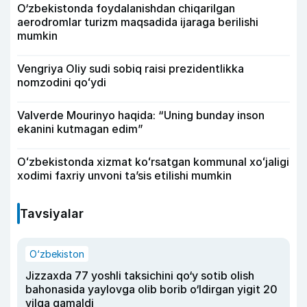
O‘zbekistonda foydalanishdan chiqarilgan
aerodromlar turizm maqsadida ijaraga berilishi
mumkin
Vengriya Oliy sudi sobiq raisi prezidentlikka
nomzodini qoʻydi
Valverde Mourinyo haqida: “Uning bunday inson
ekanini kutmagan edim”
Oʻzbekistonda xizmat koʻrsatgan kommunal xoʻjaligi
xodimi faxriy unvoni taʼsis etilishi mumkin
Tavsiyalar
O‘zbekiston
Jizzaxda 77 yoshli taksichini qo‘y sotib olish
bahonasida yaylovga olib borib o‘ldirgan yigit 20
yilga qamaldi