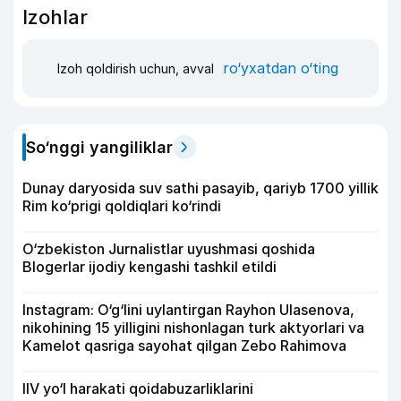
Izohlar
ro‘yxatdan o‘ting
Izoh qoldirish uchun, avval
So‘nggi yangiliklar
Dunay daryosida suv sathi pasayib, qariyb 1700 yillik
Rim ko‘prigi qoldiqlari ko‘rindi
O‘zbekiston Jurnalistlar uyushmasi qoshida
Blogerlar ijodiy kengashi tashkil etildi
Instagram: O‘g‘lini uylantirgan Rayhon Ulasenova,
nikohining 15 yilligini nishonlagan turk aktyorlari va
Kamelot qasriga sayohat qilgan Zebo Rahimova
IIV yo‘l harakati qoidabuzarliklarini