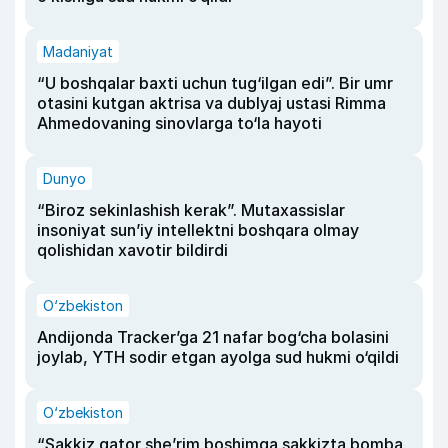
Madaniyat
“U boshqalar baxti uchun tug‘ilgan edi”. Bir umr
otasini kutgan aktrisa va dublyaj ustasi Rimma
Ahmedovaning sinovlarga to‘la hayoti
Dunyo
“Biroz sekinlashish kerak”. Mutaxassislar
insoniyat sun’iy intellektni boshqara olmay
qolishidan xavotir bildirdi
O‘zbekiston
Andijonda Tracker’ga 21 nafar bog‘cha bolasini
joylab, YTH sodir etgan ayolga sud hukmi o‘qildi
O‘zbekiston
“Sakkiz qator she’rim boshimga sakkizta bomba