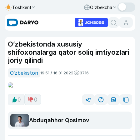
Toshkent
O‘zbekcha
O‘zbekistonda xususiy
shifoxonalarga qator soliq imtiyozlari
joriy qilindi
O‘zbekiston
19:51 / 16.01.2022
3716
0
0
Abduqahhor Qosimov