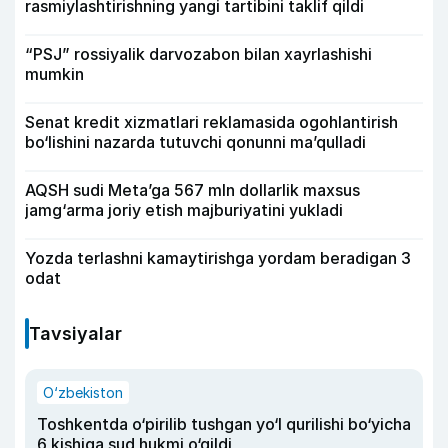
rasmiylashtirishning yangi tartibini taklif qildi
“PSJ” rossiyalik darvozabon bilan xayrlashishi
mumkin
Senat kredit xizmatlari reklamasida ogohlantirish
bo‘lishini nazarda tutuvchi qonunni ma’qulladi
AQSH sudi Meta’ga 567 mln dollarlik maxsus
jamg‘arma joriy etish majburiyatini yukladi
Yozda terlashni kamaytirishga yordam beradigan 3
odat
Tavsiyalar
O‘zbekiston
Toshkentda o‘pirilib tushgan yo‘l qurilishi bo‘yicha
6 kishiga sud hukmi o‘qildi