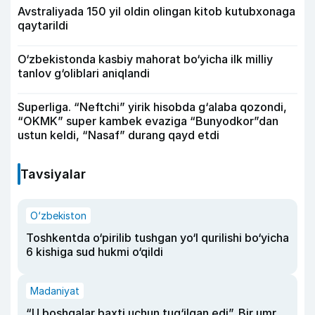
Avstraliyada 150 yil oldin olingan kitob kutubxonaga
qaytarildi
O‘zbekistonda kasbiy mahorat bo‘yicha ilk milliy
tanlov g‘oliblari aniqlandi
Superliga. “Neftchi” yirik hisobda g‘alaba qozondi,
“OKMK” super kambek evaziga “Bunyodkor”dan
ustun keldi, “Nasaf” durang qayd etdi
Tavsiyalar
O‘zbekiston
Toshkentda o‘pirilib tushgan yo‘l qurilishi bo‘yicha
6 kishiga sud hukmi o‘qildi
Madaniyat
“U boshqalar baxti uchun tug‘ilgan edi”. Bir umr