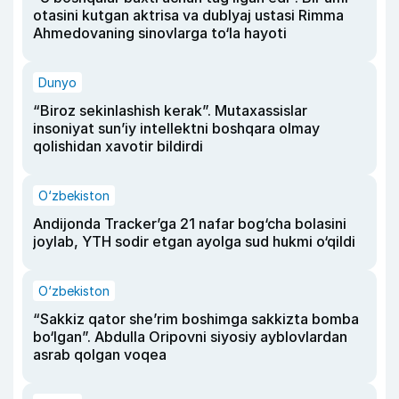
otasini kutgan aktrisa va dublyaj ustasi Rimma
Ahmedovaning sinovlarga to‘la hayoti
Dunyo
“Biroz sekinlashish kerak”. Mutaxassislar
insoniyat sun’iy intellektni boshqara olmay
qolishidan xavotir bildirdi
O‘zbekiston
Andijonda Tracker’ga 21 nafar bog‘cha bolasini
joylab, YTH sodir etgan ayolga sud hukmi o‘qildi
O‘zbekiston
“Sakkiz qator she’rim boshimga sakkizta bomba
bo‘lgan”. Abdulla Oripovni siyosiy ayblovlardan
asrab qolgan voqea