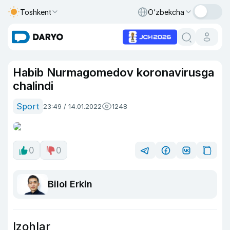
Toshkent
O‘zbekcha
Habib Nurmagomedov koronavirusga
chalindi
Sport
23:49 / 14.01.2022
1248
0
0
Bilol Erkin
Izohlar