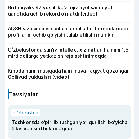
Britaniyalik 97 yoshli ko‘zi ojiz ayol samolyot
qanotida uchib rekord o‘rnatdi (video)
AQSH vizasini olish uchun jurnalistlar tarmoqlardagi
profillarini ochib qo‘yishi talab etilishi mumkin
Oʻzbekistonda sunʼiy intellekt xizmatlari hajmini 1,5
mlrd dollarga yetkazish rejalashtirilmoqda
Kinoda ham, musiqada ham muvaffaqiyat qozongan
Gollivud yulduzlari (video)
Tavsiyalar
O‘zbekiston
Toshkentda o‘pirilib tushgan yo‘l qurilishi bo‘yicha
6 kishiga sud hukmi o‘qildi