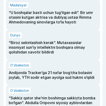
Madaniyat
“U boshqalar baxti uchun tug‘ilgan edi”. Bir umr
otasini kutgan aktrisa va dublyaj ustasi Rimma
Ahmedovaning sinovlarga to‘la hayoti
Dunyo
“Biroz sekinlashish kerak”. Mutaxassislar
insoniyat sun’iy intellektni boshqara olmay
qolishidan xavotir bildirdi
O‘zbekiston
Andijonda Tracker’ga 21 nafar bog‘cha bolasini
joylab, YTH sodir etgan ayolga sud hukmi o‘qildi
O‘zbekiston
“Sakkiz qator she’rim boshimga sakkizta bomba
bo‘lgan”. Abdulla Oripovni siyosiy ayblovlardan