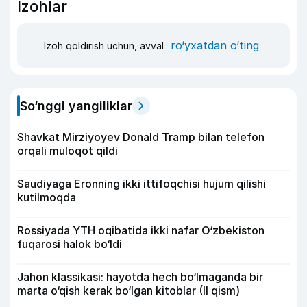
Izohlar
ro‘yxatdan o‘ting
Izoh qoldirish uchun, avval
So‘nggi yangiliklar
Shavkat Mirziyoyev Donald Tramp bilan telefon
orqali muloqot qildi
Saudiyaga Eronning ikki ittifoqchisi hujum qilishi
kutilmoqda
Rossiyada YTH oqibatida ikki nafar O‘zbekiston
fuqarosi halok bo‘ldi
Jahon klassikasi: hayotda hech bo‘lmaganda bir
marta o‘qish kerak bo‘lgan kitoblar (II qism)