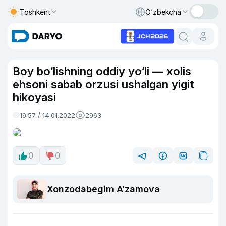
Toshkent
O‘zbekcha
Boy bo‘lishning oddiy yo‘li — xolis
ehsoni sabab orzusi ushalgan yigit
hikoyasi
19:57 / 14.01.2022
2963
0
0
Xonzodabegim Aʼzamova