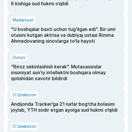
6 kishiga sud hukmi o‘qildi
Madaniyat
“U boshqalar baxti uchun tug‘ilgan edi”. Bir umr
otasini kutgan aktrisa va dublyaj ustasi Rimma
Ahmedovaning sinovlarga to‘la hayoti
Dunyo
“Biroz sekinlashish kerak”. Mutaxassislar
insoniyat sun’iy intellektni boshqara olmay
qolishidan xavotir bildirdi
O‘zbekiston
Andijonda Tracker’ga 21 nafar bog‘cha bolasini
joylab, YTH sodir etgan ayolga sud hukmi o‘qildi
O‘zbekiston