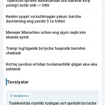
Tojikiston qo‘shni davlatlardan uch baravar ko‘p
yonilg‘i sotib oldi — OAV
Keskin syujet va kutilmagan yakun: barcha
davrlarning eng yaxshi 5 ta trilleri
Menejer Maxachev uchun eng qiyin raqib kim
ekanini aytdi
Tramp tug‘ilganlik bo‘yicha fuqarolik berishni
chekladi
Kottej savdosi ortidan tovlamachilik qilgan aka-uka
ushlandi
Tavsiyalar
O‘zbekiston
Toshkentda o‘pirilib tushgan yo‘l qurilishi bo‘yicha