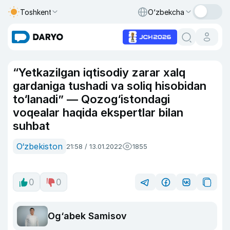
Toshkent
O‘zbekcha
“Yetkazilgan iqtisodiy zarar xalq
gardaniga tushadi va soliq hisobidan
to‘lanadi” — Qozog‘istondagi
voqealar haqida ekspertlar bilan
suhbat
O‘zbekiston
21:58 / 13.01.2022
1855
0
0
Og‘abek Samisov