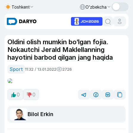
Toshkent
O‘zbekcha
Oldini olish mumkin bo‘lgan fojia.
Nokautchi Jerald Maklellanning
hayotini barbod qilgan jang haqida
Sport
11:32 / 13.01.2022
2726
0
0
Bilol Erkin