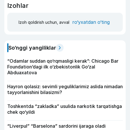
Izohlar
ro‘yxatdan o‘ting
Izoh qoldirish uchun, avval
So‘nggi yangiliklar
“Odamlar suddan qo‘rqmasligi kerak”: Chicago Bar
Foundation’dagi ilk o‘zbekistonlik Go‘zal
Abduaxatova
Hayron qolasiz: sevimli yeguliklarimiz aslida nimadan
tayyorlanishini bilasizmi?
Toshkentda “zakladka” usulida narkotik tarqatishga
chek qo‘yildi
“Liverpul” “Barselona” sardorini ijaraga oladi