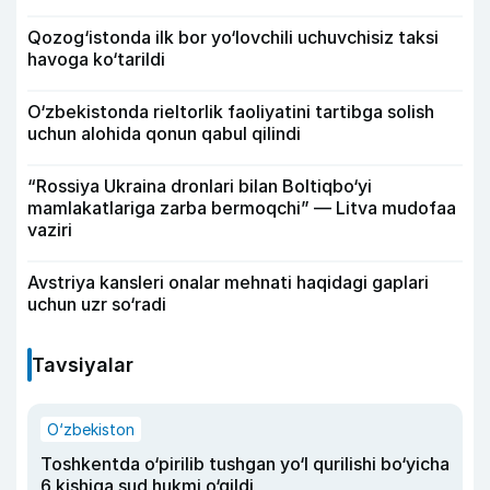
Qozog‘istonda ilk bor yo‘lovchili uchuvchisiz taksi
havoga ko‘tarildi
O‘zbekistonda rieltorlik faoliyatini tartibga solish
uchun alohida qonun qabul qilindi
“Rossiya Ukraina dronlari bilan Boltiqbo‘yi
mamlakatlariga zarba bermoqchi” — Litva mudofaa
vaziri
Avstriya kansleri onalar mehnati haqidagi gaplari
uchun uzr so‘radi
Tavsiyalar
O‘zbekiston
Toshkentda o‘pirilib tushgan yo‘l qurilishi bo‘yicha
6 kishiga sud hukmi o‘qildi