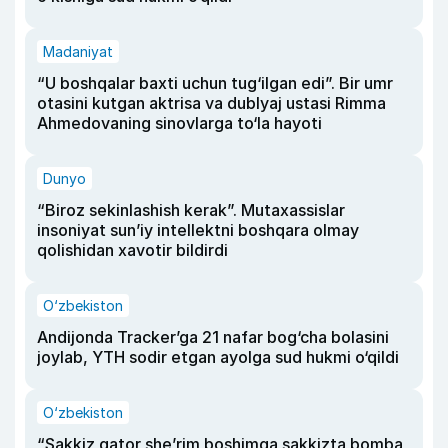
Madaniyat
“U boshqalar baxti uchun tug‘ilgan edi”. Bir umr
otasini kutgan aktrisa va dublyaj ustasi Rimma
Ahmedovaning sinovlarga to‘la hayoti
Dunyo
“Biroz sekinlashish kerak”. Mutaxassislar
insoniyat sun’iy intellektni boshqara olmay
qolishidan xavotir bildirdi
O‘zbekiston
Andijonda Tracker’ga 21 nafar bog‘cha bolasini
joylab, YTH sodir etgan ayolga sud hukmi o‘qildi
O‘zbekiston
“Sakkiz qator she’rim boshimga sakkizta bomba