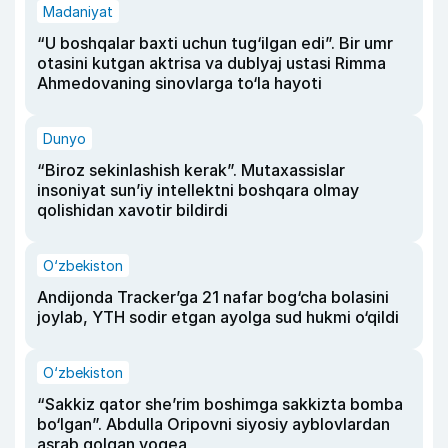
Madaniyat
“U boshqalar baxti uchun tug‘ilgan edi”. Bir umr
otasini kutgan aktrisa va dublyaj ustasi Rimma
Ahmedovaning sinovlarga to‘la hayoti
Dunyo
“Biroz sekinlashish kerak”. Mutaxassislar
insoniyat sun’iy intellektni boshqara olmay
qolishidan xavotir bildirdi
O‘zbekiston
Andijonda Tracker’ga 21 nafar bog‘cha bolasini
joylab, YTH sodir etgan ayolga sud hukmi o‘qildi
O‘zbekiston
“Sakkiz qator she’rim boshimga sakkizta bomba
bo‘lgan”. Abdulla Oripovni siyosiy ayblovlardan
asrab qolgan voqea