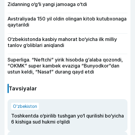
Zidanning o‘g‘li yangi jamoaga o‘tdi
Avstraliyada 150 yil oldin olingan kitob kutubxonaga
qaytarildi
O‘zbekistonda kasbiy mahorat bo‘yicha ilk milliy
tanlov g‘oliblari aniqlandi
Superliga. “Neftchi” yirik hisobda g‘alaba qozondi,
“OKMK” super kambek evaziga “Bunyodkor”dan
ustun keldi, “Nasaf” durang qayd etdi
Tavsiyalar
O‘zbekiston
Toshkentda o‘pirilib tushgan yo‘l qurilishi bo‘yicha
6 kishiga sud hukmi o‘qildi