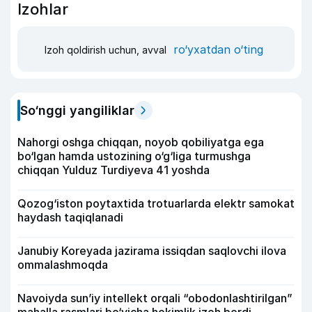
Izohlar
ro‘yxatdan o‘ting
Izoh qoldirish uchun, avval
So‘nggi yangiliklar
Nahorgi oshga chiqqan, noyob qobiliyatga ega
bo‘lgan hamda ustozining o‘g‘liga turmushga
chiqqan Yulduz Turdiyeva 41 yoshda
Qozog‘iston poytaxtida trotuarlarda elektr samokat
haydash taqiqlanadi
Janubiy Koreyada jazirama issiqdan saqlovchi ilova
ommalashmoqda
Navoiyda sun’iy intellekt orqali “obodonlashtirilgan”