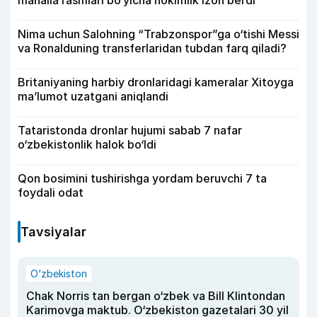
mahalla rasmlari bo‘yicha hokimlik izoh berdi
Nima uchun Salohning “Trabzonspor”ga o‘tishi Messi
va Ronalduning transferlaridan tubdan farq qiladi?
Britaniyaning harbiy dronlaridagi kameralar Xitoyga
ma’lumot uzatgani aniqlandi
Tataristonda dronlar hujumi sabab 7 nafar
o‘zbekistonlik halok bo‘ldi
Qon bosimini tushirishga yordam beruvchi 7 ta
foydali odat
Tavsiyalar
O‘zbekiston
Chak Norris tan bergan o‘zbek va Bill Klintondan
Karimovga maktub. O‘zbekiston gazetalari 30 yil