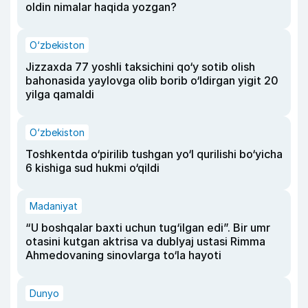
oldin nimalar haqida yozgan?
O‘zbekiston
Jizzaxda 77 yoshli taksichini qo‘y sotib olish
bahonasida yaylovga olib borib o‘ldirgan yigit 20
yilga qamaldi
O‘zbekiston
Toshkentda o‘pirilib tushgan yo‘l qurilishi bo‘yicha
6 kishiga sud hukmi o‘qildi
Madaniyat
“U boshqalar baxti uchun tug‘ilgan edi”. Bir umr
otasini kutgan aktrisa va dublyaj ustasi Rimma
Ahmedovaning sinovlarga to‘la hayoti
Dunyo