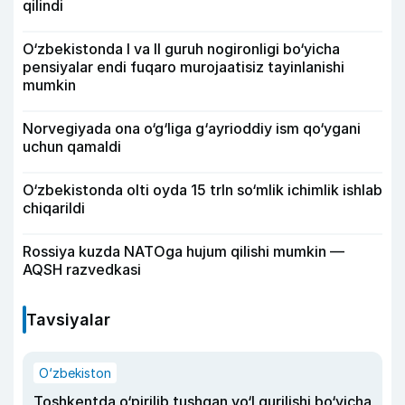
qilindi
O‘zbekistonda I va II guruh nogironligi bo‘yicha
pensiyalar endi fuqaro murojaatisiz tayinlanishi
mumkin
Norvegiyada ona o‘g‘liga g‘ayrioddiy ism qo‘ygani
uchun qamaldi
O‘zbekistonda olti oyda 15 trln so‘mlik ichimlik ishlab
chiqarildi
Rossiya kuzda NATOga hujum qilishi mumkin —
AQSH razvedkasi
Tavsiyalar
O‘zbekiston
Toshkentda o‘pirilib tushgan yo‘l qurilishi bo‘yicha