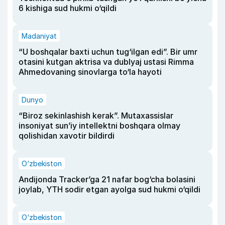
6 kishiga sud hukmi o‘qildi
Madaniyat
“U boshqalar baxti uchun tug‘ilgan edi”. Bir umr
otasini kutgan aktrisa va dublyaj ustasi Rimma
Ahmedovaning sinovlarga to‘la hayoti
Dunyo
“Biroz sekinlashish kerak”. Mutaxassislar
insoniyat sun’iy intellektni boshqara olmay
qolishidan xavotir bildirdi
O‘zbekiston
Andijonda Tracker’ga 21 nafar bog‘cha bolasini
joylab, YTH sodir etgan ayolga sud hukmi o‘qildi
O‘zbekiston