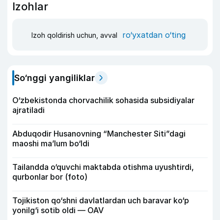
Izohlar
ro‘yxatdan o‘ting
Izoh qoldirish uchun, avval
So‘nggi yangiliklar
O‘zbekistonda chorvachilik sohasida subsidiyalar
ajratiladi
Abduqodir Husanovning “Manchester Siti”dagi
maoshi ma’lum bo‘ldi
Tailandda o‘quvchi maktabda otishma uyushtirdi,
qurbonlar bor (foto)
Tojikiston qo‘shni davlatlardan uch baravar ko‘p
yonilg‘i sotib oldi — OAV