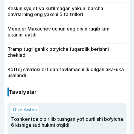
Keskin syujet va kutilmagan yakun: barcha
davrlarning eng yaxshi 5 ta trilleri
Menejer Maxachev uchun eng qiyin raqib kim
ekanini aytdi
Tramp tug‘ilganlik bo‘yicha fuqarolik berishni
chekladi
Kottej savdosi ortidan tovlamachilik qilgan aka-uka
ushlandi
Tavsiyalar
O‘zbekiston
Toshkentda o‘pirilib tushgan yo‘l qurilishi bo‘yicha
6 kishiga sud hukmi o‘qildi