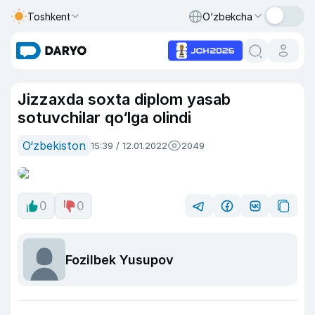
Toshkent
O‘zbekcha
Jizzaxda soxta diplom yasab
sotuvchilar qo‘lga olindi
O‘zbekiston
15:39 / 12.01.2022
2049
0
0
Fozilbek Yusupov