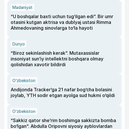
Madaniyat
“U boshqalar baxti uchun tug‘ilgan edi”. Bir umr
otasini kutgan aktrisa va dublyaj ustasi Rimma
Ahmedovaning sinovlarga to‘la hayoti
Dunyo
“Biroz sekinlashish kerak”. Mutaxassislar
insoniyat sun’iy intellektni boshqara olmay
qolishidan xavotir bildirdi
O‘zbekiston
Andijonda Tracker’ga 21 nafar bog‘cha bolasini
joylab, YTH sodir etgan ayolga sud hukmi o‘qildi
O‘zbekiston
“Sakkiz qator she’rim boshimga sakkizta bomba
bo‘lgan”. Abdulla Oripovni siyosiy ayblovlardan