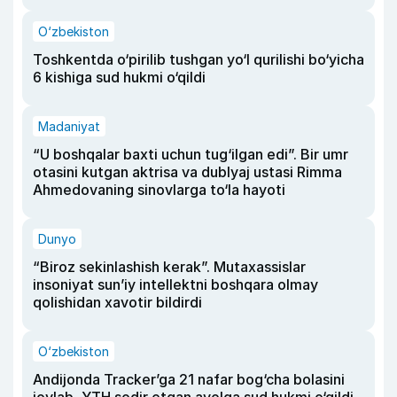
O‘zbekiston
Toshkentda o‘pirilib tushgan yo‘l qurilishi bo‘yicha
6 kishiga sud hukmi o‘qildi
Madaniyat
“U boshqalar baxti uchun tug‘ilgan edi”. Bir umr
otasini kutgan aktrisa va dublyaj ustasi Rimma
Ahmedovaning sinovlarga to‘la hayoti
Dunyo
“Biroz sekinlashish kerak”. Mutaxassislar
insoniyat sun’iy intellektni boshqara olmay
qolishidan xavotir bildirdi
O‘zbekiston
Andijonda Tracker’ga 21 nafar bog‘cha bolasini
joylab, YTH sodir etgan ayolga sud hukmi o‘qildi