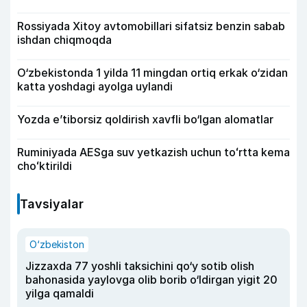
Rossiyada Xitoy avtomobillari sifatsiz benzin sabab
ishdan chiqmoqda
O‘zbekistonda 1 yilda 11 mingdan ortiq erkak o‘zidan
katta yoshdagi ayolga uylandi
Yozda e’tiborsiz qoldirish xavfli bo‘lgan alomatlar
Ruminiyada AESga suv yetkazish uchun toʻrtta kema
choʻktirildi
Tavsiyalar
O‘zbekiston
Jizzaxda 77 yoshli taksichini qo‘y sotib olish
bahonasida yaylovga olib borib o‘ldirgan yigit 20
yilga qamaldi