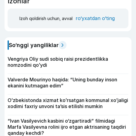
Izohlar
ro‘yxatdan o‘ting
Izoh qoldirish uchun, avval
So‘nggi yangiliklar
Vengriya Oliy sudi sobiq raisi prezidentlikka
nomzodini qoʻydi
Valverde Mourinyo haqida: “Uning bunday inson
ekanini kutmagan edim”
Oʻzbekistonda xizmat koʻrsatgan kommunal xoʻjaligi
xodimi faxriy unvoni taʼsis etilishi mumkin
“Ivan Vasilyevich kasbini o‘zgartiradi” filmidagi
Marfa Vasilyevna rolini ijro etgan aktrisaning taqdiri
qanday kechdi?