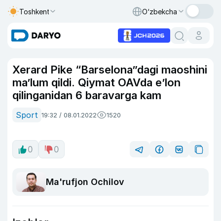
Toshkent
O‘zbekcha
Xerard Pike “Barselona”dagi maoshini
ma’lum qildi. Qiymat OAVda e’lon
qilinganidan 6 baravarga kam
Sport
19:32 / 08.01.2022
1520
0
0
Ma'rufjon Ochilov