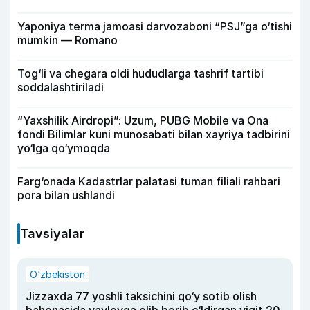
Yaponiya terma jamoasi darvozaboni “PSJ”ga o‘tishi
mumkin — Romano
Tog‘li va chegara oldi hududlarga tashrif tartibi
soddalashtiriladi
“Yaxshilik Airdropi”: Uzum, PUBG Mobile va Ona
fondi Bilimlar kuni munosabati bilan xayriya tadbirini
yo‘lga qo‘ymoqda
Farg‘onada Kadastrlar palatasi tuman filiali rahbari
pora bilan ushlandi
Tavsiyalar
O‘zbekiston
Jizzaxda 77 yoshli taksichini qo‘y sotib olish