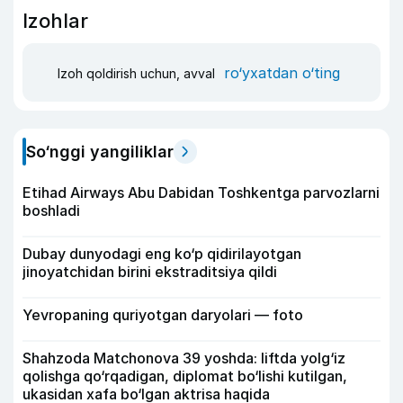
Izohlar
ro‘yxatdan o‘ting
Izoh qoldirish uchun, avval
So‘nggi yangiliklar
Etihad Airways Abu Dabidan Toshkentga parvozlarni
boshladi
Dubay dunyodagi eng ko‘p qidirilayotgan
jinoyatchidan birini ekstraditsiya qildi
Yevropaning quriyotgan daryolari — foto
Shahzoda Matchonova 39 yoshda: liftda yolg‘iz
qolishga qo‘rqadigan, diplomat bo‘lishi kutilgan,
ukasidan xafa bo‘lgan aktrisa haqida