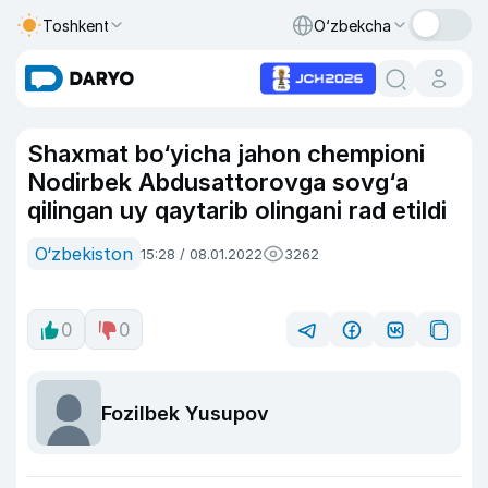
Toshkent
O‘zbekcha
Shaxmat bo‘yicha jahon chempioni
Nodirbek Abdusattorovga sovg‘a
qilingan uy qaytarib olingani rad etildi
O‘zbekiston
15:28 / 08.01.2022
3262
0
0
Fozilbek Yusupov