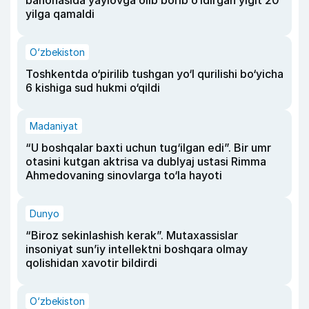
bahonasida yaylovga olib borib o‘ldirgan yigit 20
yilga qamaldi
O‘zbekiston
Toshkentda o‘pirilib tushgan yo‘l qurilishi bo‘yicha
6 kishiga sud hukmi o‘qildi
Madaniyat
“U boshqalar baxti uchun tug‘ilgan edi”. Bir umr
otasini kutgan aktrisa va dublyaj ustasi Rimma
Ahmedovaning sinovlarga to‘la hayoti
Dunyo
“Biroz sekinlashish kerak”. Mutaxassislar
insoniyat sun’iy intellektni boshqara olmay
qolishidan xavotir bildirdi
O‘zbekiston