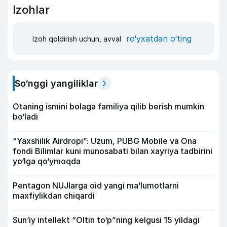
Izohlar
ro‘yxatdan o‘ting
Izoh qoldirish uchun, avval
So‘nggi yangiliklar
Otaning ismini bolaga familiya qilib berish mumkin
bo‘ladi
“Yaxshilik Airdropi”: Uzum, PUBG Mobile va Ona
fondi Bilimlar kuni munosabati bilan xayriya tadbirini
yo‘lga qo‘ymoqda
Pentagon NUJlarga oid yangi maʼlumotlarni
maxfiylikdan chiqardi
Sun’iy intellekt “Oltin to‘p”ning kelgusi 15 yildagi