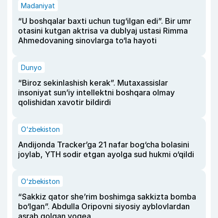
Madaniyat
“U boshqalar baxti uchun tug‘ilgan edi”. Bir umr
otasini kutgan aktrisa va dublyaj ustasi Rimma
Ahmedovaning sinovlarga to‘la hayoti
Dunyo
“Biroz sekinlashish kerak”. Mutaxassislar
insoniyat sun’iy intellektni boshqara olmay
qolishidan xavotir bildirdi
O‘zbekiston
Andijonda Tracker’ga 21 nafar bog‘cha bolasini
joylab, YTH sodir etgan ayolga sud hukmi o‘qildi
O‘zbekiston
“Sakkiz qator she’rim boshimga sakkizta bomba
bo‘lgan”. Abdulla Oripovni siyosiy ayblovlardan
asrab qolgan voqea