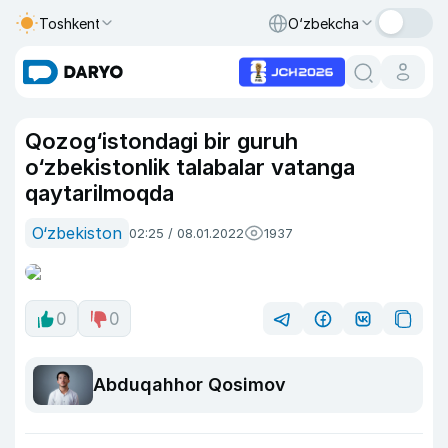
Toshkent
O‘zbekcha
Qozog‘istondagi bir guruh
o‘zbekistonlik talabalar vatanga
qaytarilmoqda
O‘zbekiston
02:25 / 08.01.2022
1937
0
0
Abduqahhor Qosimov