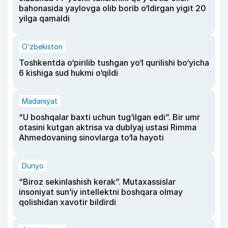
bahonasida yaylovga olib borib o‘ldirgan yigit 20
yilga qamaldi
O‘zbekiston
Toshkentda o‘pirilib tushgan yo‘l qurilishi bo‘yicha
6 kishiga sud hukmi o‘qildi
Madaniyat
“U boshqalar baxti uchun tug‘ilgan edi”. Bir umr
otasini kutgan aktrisa va dublyaj ustasi Rimma
Ahmedovaning sinovlarga to‘la hayoti
Dunyo
“Biroz sekinlashish kerak”. Mutaxassislar
insoniyat sun’iy intellektni boshqara olmay
qolishidan xavotir bildirdi