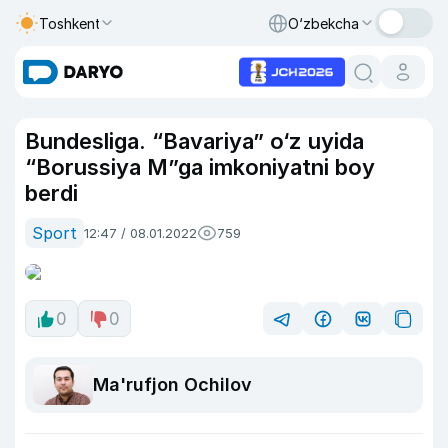
Toshkent
O‘zbekcha
Bundesliga. “Bavariya” o‘z uyida
“Borussiya M”ga imkoniyatni boy
berdi
Sport
12:47 / 08.01.2022
759
0
0
Ma'rufjon Ochilov