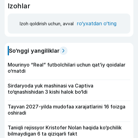
Izohlar
ro‘yxatdan o‘ting
Izoh qoldirish uchun, avval
So‘nggi yangiliklar
Mourinyo “Real” futbolchilari uchun qat’iy qoidalar
o‘rnatdi
Sirdaryoda yuk mashinasi va Captiva
to‘qnashishidan 3 kishi halok bo‘ldi
Tayvan 2027-yilda mudofaa xarajatlarini 16 foizga
oshiradi
Taniqli rejissyor Kristofer Nolan haqida ko‘pchilik
bilmaydigan 6 ta qiziqarli fakt