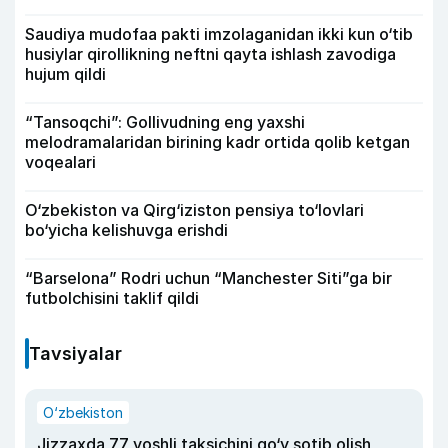
Saudiya mudofaa pakti imzolaganidan ikki kun o‘tib
husiylar qirollikning neftni qayta ishlash zavodiga
hujum qildi
“Tansoqchi”: Gollivudning eng yaxshi
melodramalaridan birining kadr ortida qolib ketgan
voqealari
O‘zbekiston va Qirg‘iziston pensiya to‘lovlari
bo‘yicha kelishuvga erishdi
“Barselona” Rodri uchun “Manchester Siti”ga bir
futbolchisini taklif qildi
Tavsiyalar
O‘zbekiston
Jizzaxda 77 yoshli taksichini qo‘y sotib olish