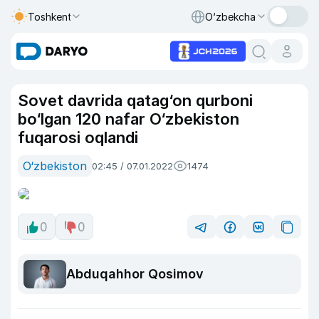
Toshkent
O‘zbekcha
Sovet davrida qatag‘on qurboni
bo‘lgan 120 nafar O‘zbekiston
fuqarosi oqlandi
O‘zbekiston
02:45 / 07.01.2022
1474
0
0
Abduqahhor Qosimov