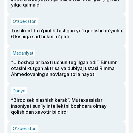
yilga qamaldi
O‘zbekiston
Toshkentda o‘pirilib tushgan yo‘l qurilishi bo‘yicha
6 kishiga sud hukmi o‘qildi
Madaniyat
“U boshqalar baxti uchun tug‘ilgan edi”. Bir umr
otasini kutgan aktrisa va dublyaj ustasi Rimma
Ahmedovaning sinovlarga to‘la hayoti
Dunyo
“Biroz sekinlashish kerak”. Mutaxassislar
insoniyat sun’iy intellektni boshqara olmay
qolishidan xavotir bildirdi
O‘zbekiston