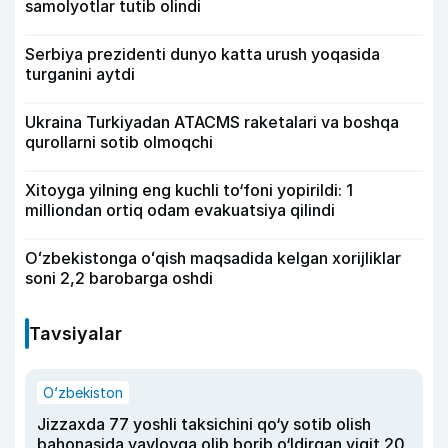
samolyotlar tutib olindi
Serbiya prezidenti dunyo katta urush yoqasida
turganini aytdi
Ukraina Turkiyadan ATACMS raketalari va boshqa
qurollarni sotib olmoqchi
Xitoyga yilning eng kuchli to‘foni yopirildi: 1
milliondan ortiq odam evakuatsiya qilindi
Oʻzbekistonga oʻqish maqsadida kelgan xorijliklar
soni 2,2 barobarga oshdi
Tavsiyalar
O‘zbekiston
Jizzaxda 77 yoshli taksichini qo‘y sotib olish
bahonasida yaylovga olib borib o‘ldirgan yigit 20