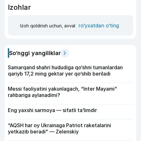
Izohlar
ro‘yxatdan o‘ting
Izoh qoldirish uchun, avval
So‘nggi yangiliklar
Samarqand shahri hududiga qo‘shni tumanlardan
qariyb 17,2 ming gektar yer qo‘shib beriladi
Messi faoliyatini yakunlagach, “Inter Mayami”
rahbariga aylanadimi?
Eng yaxshi sarmoya — sifatli ta’limdir
“AQSH har oy Ukrainaga Patriot raketalarini
yetkazib beradi” — Zelenskiy