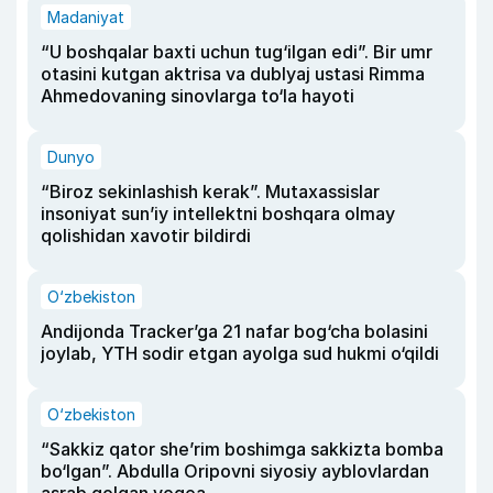
Madaniyat
“U boshqalar baxti uchun tug‘ilgan edi”. Bir umr
otasini kutgan aktrisa va dublyaj ustasi Rimma
Ahmedovaning sinovlarga to‘la hayoti
Dunyo
“Biroz sekinlashish kerak”. Mutaxassislar
insoniyat sun’iy intellektni boshqara olmay
qolishidan xavotir bildirdi
O‘zbekiston
Andijonda Tracker’ga 21 nafar bog‘cha bolasini
joylab, YTH sodir etgan ayolga sud hukmi o‘qildi
O‘zbekiston
“Sakkiz qator she’rim boshimga sakkizta bomba
bo‘lgan”. Abdulla Oripovni siyosiy ayblovlardan