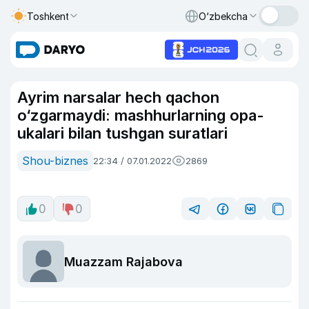
Toshkent
O‘zbekcha
Ayrim narsalar hech qachon
o‘zgarmaydi: mashhurlarning opa-
ukalari bilan tushgan suratlari
Shou-biznes
22:34 / 07.01.2022
2869
0
0
Muazzam Rajabova