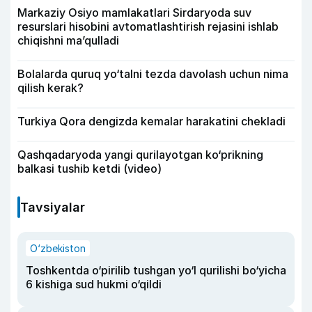
Markaziy Osiyo mamlakatlari Sirdaryoda suv
resurslari hisobini avtomatlashtirish rejasini ishlab
chiqishni ma’qulladi
Bolalarda quruq yo‘talni tezda davolash uchun nima
qilish kerak?
Turkiya Qora dengizda kemalar harakatini chekladi
Qashqadaryoda yangi qurilayotgan ko‘prikning
balkasi tushib ketdi (video)
Tavsiyalar
O‘zbekiston
Toshkentda o‘pirilib tushgan yo‘l qurilishi bo‘yicha
6 kishiga sud hukmi o‘qildi