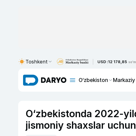
Toshkent
USD :
12 178,85
so'm
O‘zbekiston
Markaziy
O‘zbekistonda 2022-yil
jismoniy shaxslar uchun