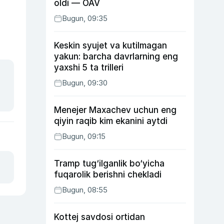
oldi — OAV
Bugun, 09:35
Keskin syujet va kutilmagan
yakun: barcha davrlarning eng
yaxshi 5 ta trilleri
Bugun, 09:30
Menejer Maxachev uchun eng
qiyin raqib kim ekanini aytdi
Bugun, 09:15
Tramp tug‘ilganlik bo‘yicha
fuqarolik berishni chekladi
Bugun, 08:55
Kottej savdosi ortidan