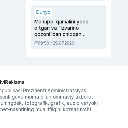
qolgan voqea
Dunyo
Mariupol qamalini yorib
oʻtgan va “Izvarino
qozoni”dan chiqqan
qahramon — Ukraina
19:50 / 29.07.2026
armiyasi bosh
qoʻmondoni Drapatiy
haqida
ivi
Reklama
publikasi Prezidenti Administratsiyasi
-sonli guvohnoma bilan ommaviy axborot
shuningdek, fotografik, grafik, audio va/yoki
et-nashrining muallifligini ko‘rsatuvchi