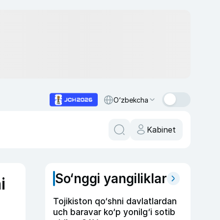
O‘zbekcha
Kabinet
So‘nggi yangiliklar
i
Tojikiston qo‘shni davlatlardan
uch baravar ko‘p yonilg‘i sotib