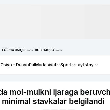
EUR :
RUB :
14 053,18
146,54
so'm
so'm
 Osiyo
Dunyo
Pul
Madaniyat
Sport
Layfstayl
da mol-mulkni ijaraga beruvch
 minimal stavkalar belgilandi