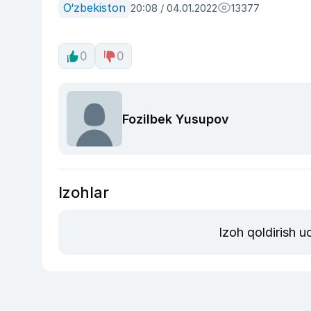
O‘zbekiston
20:08 / 04.01.2022
13377
0
0
Fozilbek Yusupov
Izohlar
Izoh qoldirish 