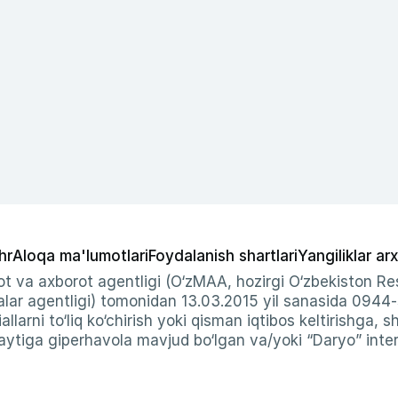
hr
Aloqa ma'lumotlari
Foydalanish shartlari
Yangiliklar arx
t va axborot agentligi (O‘zMAA, hozirgi O‘zbekiston Res
ar agentligi) tomonidan 13.03.2015 yil sanasida 0944
allarni to‘liq ko‘chirish yoki qisman iqtibos keltirishga, 
ytiga giperhavola mavjud bo‘lgan va/yoki “Daryo” intern