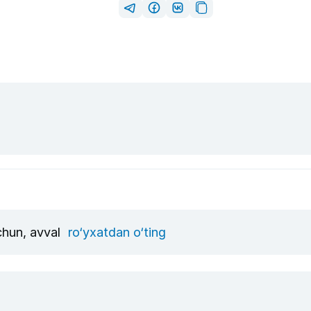
uchun, avval
ro‘yxatdan o‘ting