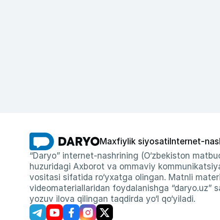
Maxfiylik siyosati
Internet-nas
“Daryo” internet-nashrining (O‘zbekiston matbuo
huzuridagi Axborot va ommaviy kommunikatsiyal
vositasi sifatida ro‘yxatga olingan. Matnli materi
videomateriallaridan foydalanishga “daryo.uz” sa
yozuv ilova qilingan taqdirda yo‘l qo‘yiladi.