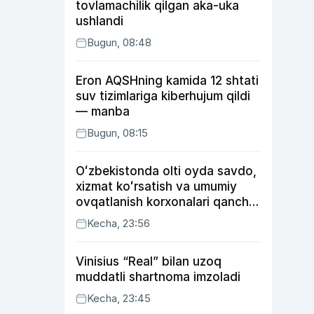
tovlamachilik qilgan aka-uka
ushlandi
Bugun, 08:48
Eron AQSHning kamida 12 shtati
suv tizimlariga kiberhujum qildi
— manba
Bugun, 08:15
Oʻzbekistonda olti oyda savdo,
xizmat koʻrsatish va umumiy
ovqatlanish korxonalari qancha
soliq toʻlagani ochiqlandi
Kecha, 23:56
Vinisius “Real” bilan uzoq
muddatli shartnoma imzoladi
Kecha, 23:45