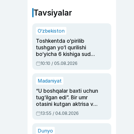
Tavsiyalar
O‘zbekiston
Toshkentda o‘pirilib
tushgan yo‘l qurilishi
bo‘yicha 6 kishiga sud
hukmi o‘qildi
10:10 / 05.08.2026
Madaniyat
“U boshqalar baxti uchun
tug‘ilgan edi”. Bir umr
otasini kutgan aktrisa va
dublyaj ustasi Rimma
13:55 / 04.08.2026
Ahmedovaning
sinovlarga to‘la hayoti
Dunyo