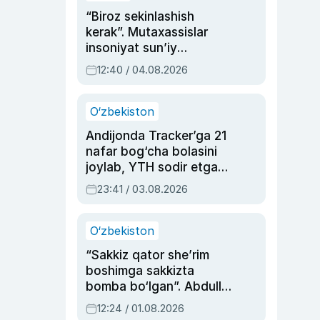
“Biroz sekinlashish
kerak”. Mutaxassislar
insoniyat sun’iy
intellektni boshqara
12:40 / 04.08.2026
olmay qolishidan xavotir
bildirdi
O‘zbekiston
Andijonda Tracker’ga 21
nafar bog‘cha bolasini
joylab, YTH sodir etgan
ayolga sud hukmi o‘qildi
23:41 / 03.08.2026
O‘zbekiston
“Sakkiz qator she’rim
boshimga sakkizta
bomba bo‘lgan”. Abdulla
Oripovni siyosiy
12:24 / 01.08.2026
ayblovlardan asrab