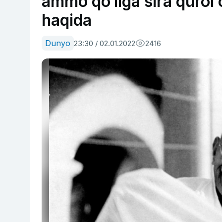
ammo qo‘liga sira quro
haqida
Dunyo
23:30 / 02.01.2022
2416