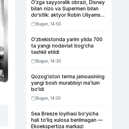
O‘zga sayyoralik obrazi, Disney
bilan nizo va Supermen bilan
do‘stlik: aktyor Robin Uilyams
haqida ko‘pchilik bilmaydigan
Bugun, 14:50
faktlar
O‘zbekistonda yarim yilda 700
ta yangi nodavlat bog‘cha
tashkil etildi
Bugun, 14:30
Qozog‘iston terma jamoasining
yangi bosh murabbiyi ma’lum
bo‘ldi
Bugun, 14:20
Sea Breeze loyihasi bo‘yicha
hali to‘liq xulosa berilmagan —
Ekoekspertiza markazi