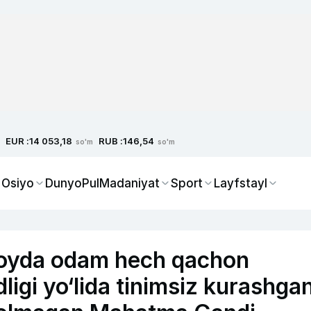
EUR :
RUB :
14 053,18
146,54
so'm
so'm
 Osiyo
Dunyo
Pul
Madaniyat
Sport
Layfstayl
 joyda odam hech qachon
ligi yo‘lida tinimsiz kurashgan