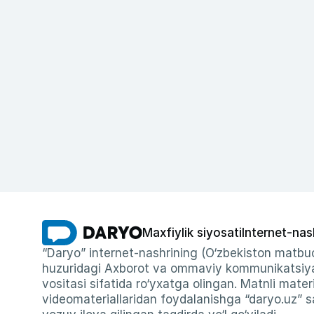
Maxfiylik siyosati
Internet-nas
“Daryo” internet-nashrining (O‘zbekiston matbuo
huzuridagi Axborot va ommaviy kommunikatsiyal
vositasi sifatida ro‘yxatga olingan. Matnli materi
videomateriallaridan foydalanishga “daryo.uz” sa