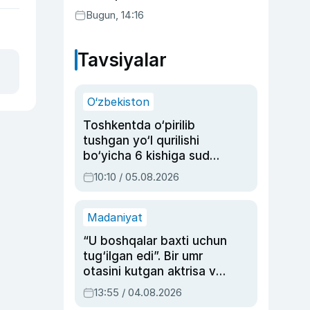
Bugun, 14:16
Tavsiyalar
O‘zbekiston
Toshkentda o‘pirilib
tushgan yo‘l qurilishi
bo‘yicha 6 kishiga sud
hukmi o‘qildi
10:10 / 05.08.2026
Madaniyat
“U boshqalar baxti uchun
tug‘ilgan edi”. Bir umr
otasini kutgan aktrisa va
dublyaj ustasi Rimma
13:55 / 04.08.2026
Ahmedovaning