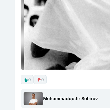
0
0
Muhammadqodir Sobirov