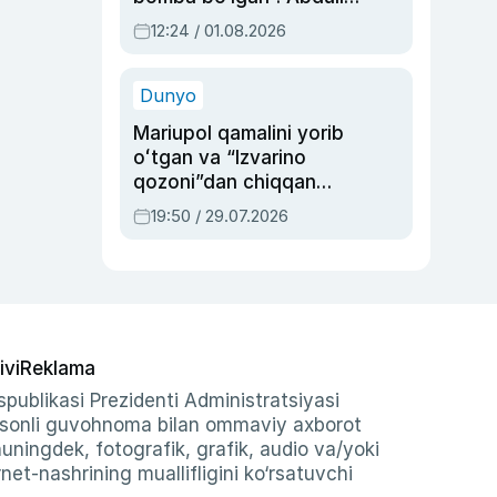
Oripovni siyosiy
12:24 / 01.08.2026
ayblovlardan asrab
qolgan voqea
Dunyo
Mariupol qamalini yorib
oʻtgan va “Izvarino
qozoni”dan chiqqan
qahramon — Ukraina
19:50 / 29.07.2026
armiyasi bosh
qoʻmondoni Drapatiy
haqida
ivi
Reklama
publikasi Prezidenti Administratsiyasi
-sonli guvohnoma bilan ommaviy axborot
shuningdek, fotografik, grafik, audio va/yoki
et-nashrining muallifligini ko‘rsatuvchi