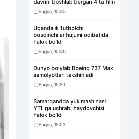
davrini boshlab bergan 4 ta film
Bugun, 15:45
Ugandalik futbolchi
bosqinchilar hujumi oqibatida
halok bo‘ldi
Bugun, 15:40
Dunyo bo‘ylab Boeing 737 Max
samolyotlari tekshiriladi
Bugun, 15:20
Samarqandda yuk mashinasi
YTHga uchrab, haydovchisi
halok bo‘ldi
Bugun, 15:03