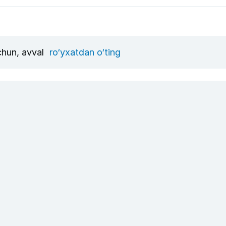
uchun, avval
ro‘yxatdan o‘ting