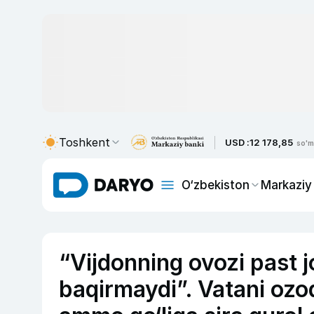
Toshkent
USD :
12 178,85
so'm
O‘zbekiston
Markaziy
“Vijdonning ovozi past
baqirmaydi”. Vatani ozod