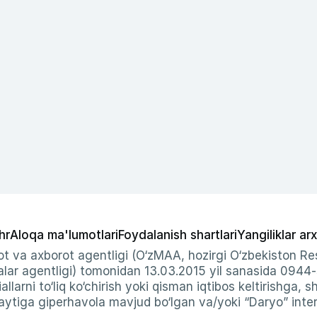
hr
Aloqa ma'lumotlari
Foydalanish shartlari
Yangiliklar arx
t va axborot agentligi (O‘zMAA, hozirgi O‘zbekiston Res
ar agentligi) tomonidan 13.03.2015 yil sanasida 0944
allarni to‘liq ko‘chirish yoki qisman iqtibos keltirishga, 
ytiga giperhavola mavjud bo‘lgan va/yoki “Daryo” intern