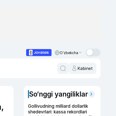
O‘zbekcha
Kabinet
So‘nggi yangiliklar
,
Gollivudning milliard dollarlik
shedevrlari: kassa rekordlari