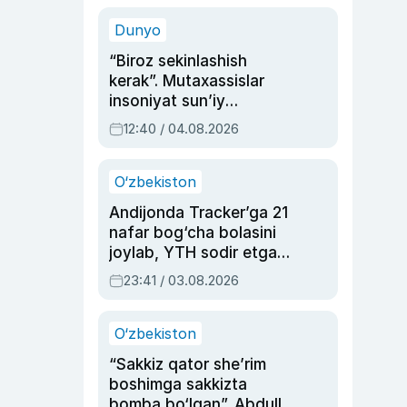
sinovlarga to‘la hayoti
Dunyo
“Biroz sekinlashish
kerak”. Mutaxassislar
insoniyat sun’iy
intellektni boshqara
12:40 / 04.08.2026
olmay qolishidan xavotir
bildirdi
O‘zbekiston
Andijonda Tracker’ga 21
nafar bog‘cha bolasini
joylab, YTH sodir etgan
ayolga sud hukmi o‘qildi
23:41 / 03.08.2026
O‘zbekiston
“Sakkiz qator she’rim
boshimga sakkizta
bomba bo‘lgan”. Abdulla