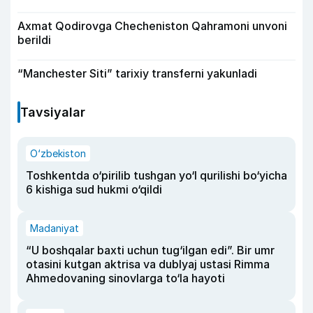
Axmat Qodirovga Checheniston Qahramoni unvoni
berildi
“Manchester Siti” tarixiy transferni yakunladi
Tavsiyalar
O‘zbekiston
Toshkentda o‘pirilib tushgan yo‘l qurilishi bo‘yicha
6 kishiga sud hukmi o‘qildi
Madaniyat
“U boshqalar baxti uchun tug‘ilgan edi”. Bir umr
otasini kutgan aktrisa va dublyaj ustasi Rimma
Ahmedovaning sinovlarga to‘la hayoti