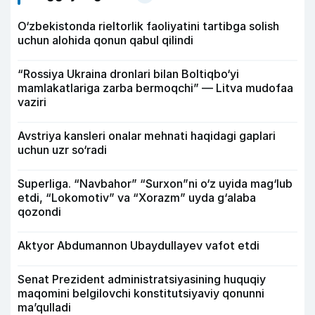
O‘zbekistonda rieltorlik faoliyatini tartibga solish
uchun alohida qonun qabul qilindi
“Rossiya Ukraina dronlari bilan Boltiqbo‘yi
mamlakatlariga zarba bermoqchi” — Litva mudofaa
vaziri
Avstriya kansleri onalar mehnati haqidagi gaplari
uchun uzr so‘radi
Superliga. “Navbahor” “Surxon”ni o‘z uyida mag‘lub
etdi, “Lokomotiv” va “Xorazm” uyda g‘alaba
qozondi
Aktyor Abdu­mannon Ubaydullayev vafot etdi
Senat Prezident administratsiyasining huquqiy
maqomini belgilovchi konstitutsiyaviy qonunni
ma’qulladi