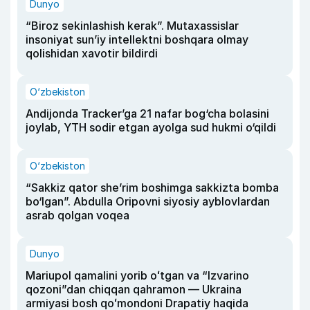
Dunyo
“Biroz sekinlashish kerak”. Mutaxassislar
insoniyat sun’iy intellektni boshqara olmay
qolishidan xavotir bildirdi
O‘zbekiston
Andijonda Tracker’ga 21 nafar bog‘cha bolasini
joylab, YTH sodir etgan ayolga sud hukmi o‘qildi
O‘zbekiston
“Sakkiz qator she’rim boshimga sakkizta bomba
bo‘lgan”. Abdulla Oripovni siyosiy ayblovlardan
asrab qolgan voqea
Dunyo
Mariupol qamalini yorib oʻtgan va “Izvarino
qozoni”dan chiqqan qahramon — Ukraina
armiyasi bosh qoʻmondoni Drapatiy haqida