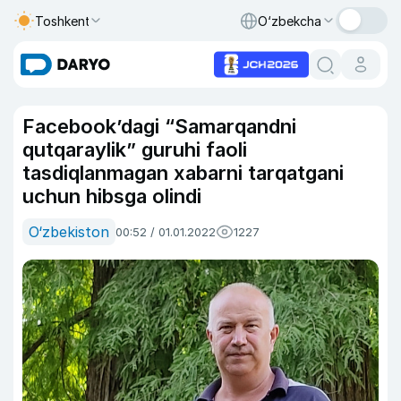
Toshkent
O‘zbekcha
Facebook’dagi “Samarqandni
qutqaraylik” guruhi faoli
tasdiqlanmagan xabarni tarqatgani
uchun hibsga olindi
O‘zbekiston
00:52 / 01.01.2022
1227