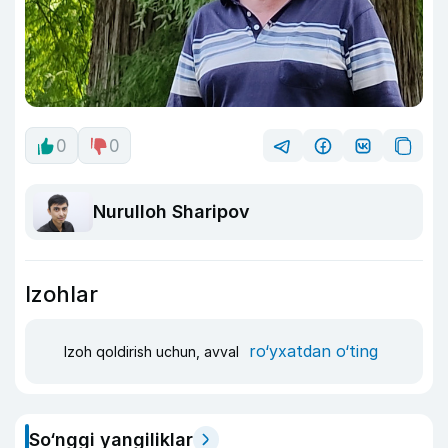
0
0
Nurulloh Sharipov
Izohlar
ro‘yxatdan o‘ting
Izoh qoldirish uchun, avval
So‘nggi yangiliklar