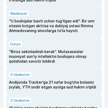
Madaniyat
“U boshqalar baxti uchun tug‘ilgan edi”. Bir umr
otasini kutgan aktrisa va dublyaj ustasi Rimma
Ahmedovaning sinovlarga to‘la hayoti
Dunyo
“Biroz sekinlashish kerak”. Mutaxassislar
insoniyat sun’iy intellektni boshqara olmay
qolishidan xavotir bildirdi
O‘zbekiston
Andijonda Tracker’ga 21 nafar bog‘cha bolasini
joylab, YTH sodir etgan ayolga sud hukmi o‘qildi
O‘zbekiston
“Sakkiz qator she’rim boshimga sakkizta bomba