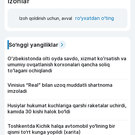
Izohlar
ro‘yxatdan o‘ting
Izoh qoldirish uchun, avval
So‘nggi yangiliklar
Oʻzbekistonda olti oyda savdo, xizmat koʻrsatish va
umumiy ovqatlanish korxonalari qancha soliq
toʻlagani ochiqlandi
Vinisius “Real” bilan uzoq muddatli shartnoma
imzoladi
Husiylar hukumat kuchlariga qarshi raketalar uchirdi,
kamida 30 kishi halok bo‘ldi
Toshkentda Kichik halqa avtomobil yo‘lining bir
qismi to‘rt kunga yopildi (xarita)