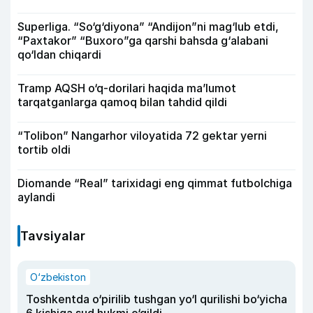
Superliga. “So‘g‘diyona” “Andijon”ni mag‘lub etdi,
“Paxtakor” “Buxoro”ga qarshi bahsda g‘alabani
qo‘ldan chiqardi
Tramp AQSH o‘q-dorilari haqida ma’lumot
tarqatganlarga qamoq bilan tahdid qildi
“Tolibon” Nangarhor viloyatida 72 gektar yerni
tortib oldi
Diomande “Real” tarixidagi eng qimmat futbolchiga
aylandi
Tavsiyalar
O‘zbekiston
Toshkentda o‘pirilib tushgan yo‘l qurilishi bo‘yicha
6 kishiga sud hukmi o‘qildi