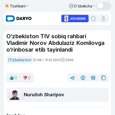
Toshkent
O‘zbekcha
O‘zbekiston TIV sobiq rahbari
Vladimir Norov Abdulaziz Komilovga
o‘rinbosar etib tayinlandi
O‘zbekiston
21:49 / 31.12.2021
2095
0
0
Nurulloh Sharipov