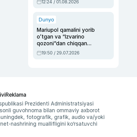
12:24 / 01.08.2026
ayblovlardan asrab
qolgan voqea
Dunyo
Mariupol qamalini yorib
oʻtgan va “Izvarino
qozoni”dan chiqqan
qahramon — Ukraina
19:50 / 29.07.2026
armiyasi bosh
qoʻmondoni Drapatiy
haqida
ivi
Reklama
publikasi Prezidenti Administratsiyasi
-sonli guvohnoma bilan ommaviy axborot
shuningdek, fotografik, grafik, audio va/yoki
et-nashrining muallifligini ko‘rsatuvchi