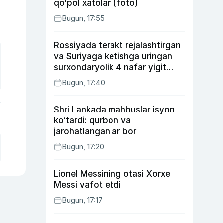
qo‘pol xatolar (foto)
Bugun, 17:55
Rossiyada terakt rejalashtirgan
va Suriyaga ketishga uringan
surxondaryolik 4 nafar yigit
qamaldi
Bugun, 17:40
Shri Lankada mahbuslar isyon
ko‘tardi: qurbon va
jarohatlanganlar bor
Bugun, 17:20
Lionel Messining otasi Xorxe
Messi vafot etdi
Bugun, 17:17