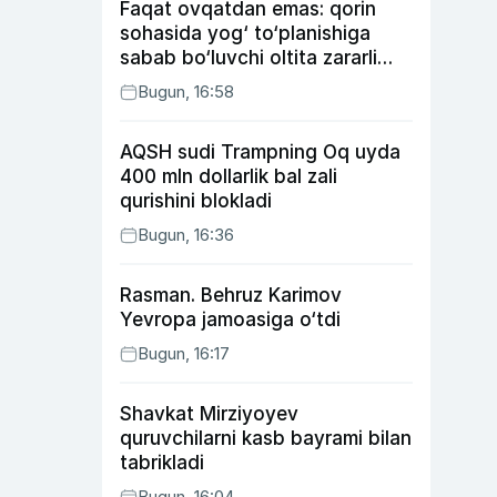
Faqat ovqatdan emas: qorin
sohasida yog‘ to‘planishiga
sabab bo‘luvchi oltita zararli
odat
Bugun, 16:58
AQSH sudi Trampning Oq uyda
400 mln dollarlik bal zali
qurishini blokladi
Bugun, 16:36
Rasman. Behruz Karimov
Yevropa jamoasiga o‘tdi
Bugun, 16:17
Shavkat Mirziyoyev
quruvchilarni kasb bayrami bilan
tabrikladi
Bugun, 16:04