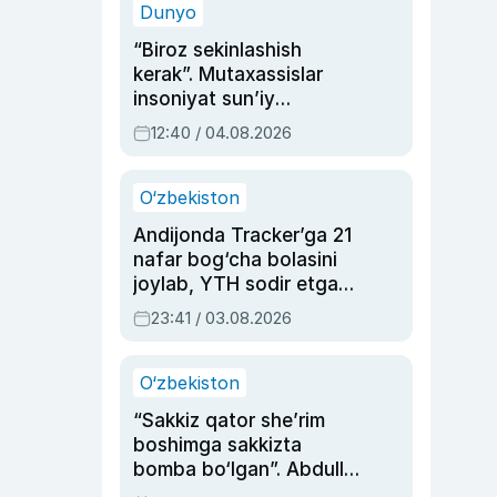
Dunyo
“Biroz sekinlashish
kerak”. Mutaxassislar
insoniyat sun’iy
intellektni boshqara
12:40 / 04.08.2026
olmay qolishidan xavotir
bildirdi
O‘zbekiston
Andijonda Tracker’ga 21
nafar bog‘cha bolasini
joylab, YTH sodir etgan
ayolga sud hukmi o‘qildi
23:41 / 03.08.2026
O‘zbekiston
“Sakkiz qator she’rim
boshimga sakkizta
bomba bo‘lgan”. Abdulla
Oripovni siyosiy