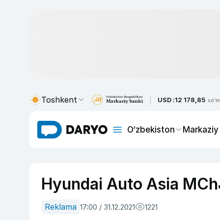
Toshkent
USD :
12 178,85
so'm
O‘zbekiston
Markaziy
Hyundai Auto Asia MChJ 
Reklama
17:00 / 31.12.2021
1221