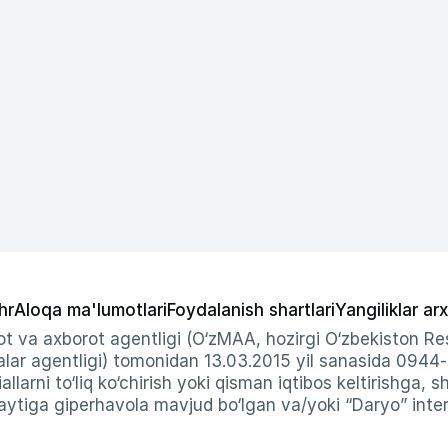
hr
Aloqa ma'lumotlari
Foydalanish shartlari
Yangiliklar arx
t va axborot agentligi (O‘zMAA, hozirgi O‘zbekiston Res
ar agentligi) tomonidan 13.03.2015 yil sanasida 0944
allarni to‘liq ko‘chirish yoki qisman iqtibos keltirishga, 
ytiga giperhavola mavjud bo‘lgan va/yoki “Daryo” intern