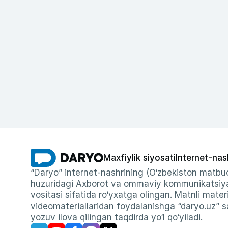
Maxfiylik siyosati
Internet-nas
“Daryo” internet-nashrining (O‘zbekiston matbuo
huzuridagi Axborot va ommaviy kommunikatsiyal
vositasi sifatida ro‘yxatga olingan. Matnli materi
videomateriallaridan foydalanishga “daryo.uz” sa
yozuv ilova qilingan taqdirda yo‘l qo‘yiladi.