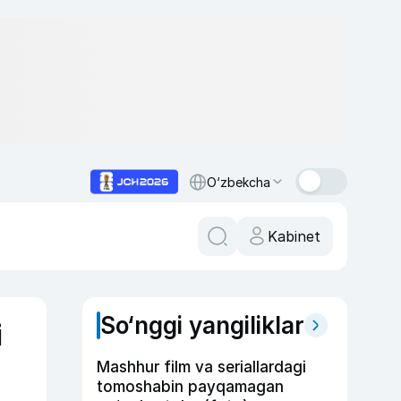
O‘zbekcha
Kabinet
So‘nggi yangiliklar
i
Mashhur film va seriallardagi
tomoshabin payqamagan