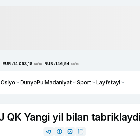
EUR :
RUB :
14 053,18
146,54
so'm
so'm
 Osiyo
Dunyo
Pul
Madaniyat
Sport
Layfstayl
QK Yangi yil bilan tabriklayd