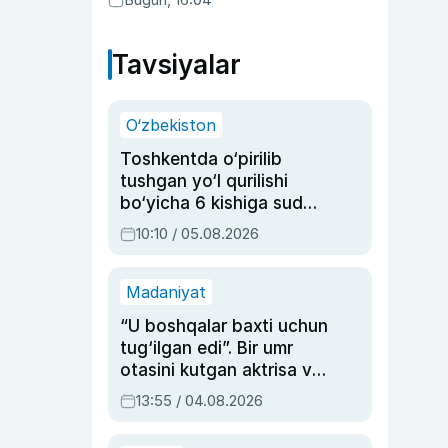
Tavsiyalar
O‘zbekiston
Toshkentda o‘pirilib
tushgan yo‘l qurilishi
bo‘yicha 6 kishiga sud
hukmi o‘qildi
10:10 / 05.08.2026
Madaniyat
“U boshqalar baxti uchun
tug‘ilgan edi”. Bir umr
otasini kutgan aktrisa va
dublyaj ustasi Rimma
13:55 / 04.08.2026
Ahmedovaning
sinovlarga to‘la hayoti