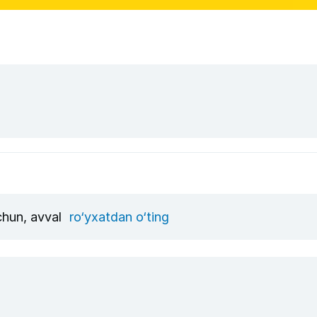
uchun, avval
ro‘yxatdan o‘ting