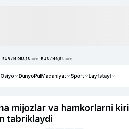
EUR :
RUB :
14 053,18
146,54
so'm
so'm
 Osiyo
Dunyo
Pul
Madaniyat
Sport
Layfstayl
a mijozlar va hamkorlarni kir
n tabriklaydi