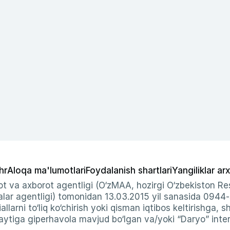
hr
Aloqa ma'lumotlari
Foydalanish shartlari
Yangiliklar arx
t va axborot agentligi (O‘zMAA, hozirgi O‘zbekiston Res
ar agentligi) tomonidan 13.03.2015 yil sanasida 0944
allarni to‘liq ko‘chirish yoki qisman iqtibos keltirishga, 
ytiga giperhavola mavjud bo‘lgan va/yoki “Daryo” intern