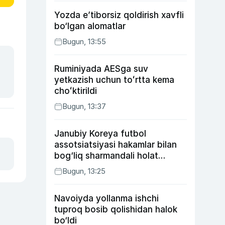
Yozda e’tiborsiz qoldirish xavfli
bo‘lgan alomatlar
Bugun, 13:55
Ruminiyada AESga suv
yetkazish uchun toʻrtta kema
choʻktirildi
Bugun, 13:37
Janubiy Koreya futbol
assotsiatsiyasi hakamlar bilan
bog‘liq sharmandali holat
bo‘yicha bayonot berdi
Bugun, 13:25
Navoiyda yollanma ishchi
tuproq bosib qolishidan halok
bo‘ldi