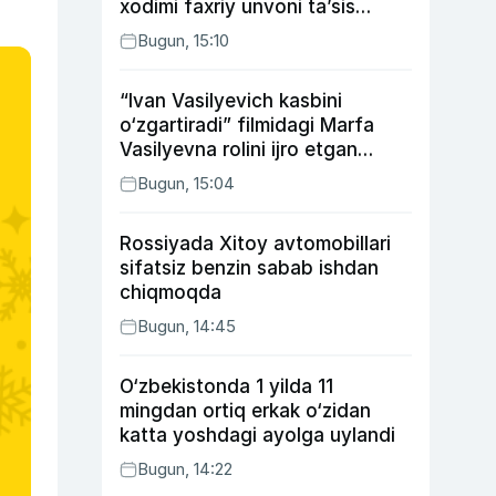
xodimi faxriy unvoni taʼsis
etilishi mumkin
Bugun, 15:10
“Ivan Vasilyevich kasbini
o‘zgartiradi” filmidagi Marfa
Vasilyevna rolini ijro etgan
aktrisaning taqdiri qanday
Bugun, 15:04
kechdi?
Rossiyada Xitoy avtomobillari
sifatsiz benzin sabab ishdan
chiqmoqda
Bugun, 14:45
O‘zbekistonda 1 yilda 11
mingdan ortiq erkak o‘zidan
katta yoshdagi ayolga uylandi
Bugun, 14:22