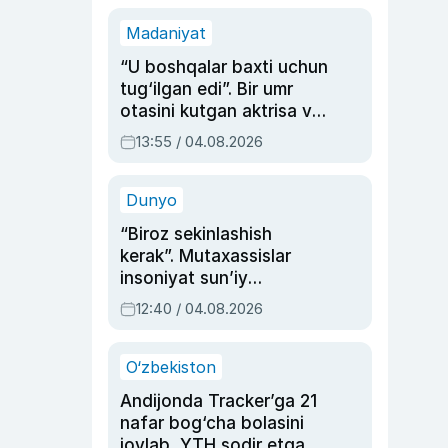
Madaniyat
“U boshqalar baxti uchun
tug‘ilgan edi”. Bir umr
otasini kutgan aktrisa va
dublyaj ustasi Rimma
13:55 / 04.08.2026
Ahmedovaning
sinovlarga to‘la hayoti
Dunyo
“Biroz sekinlashish
kerak”. Mutaxassislar
insoniyat sun’iy
intellektni boshqara
12:40 / 04.08.2026
olmay qolishidan xavotir
bildirdi
O‘zbekiston
Andijonda Tracker’ga 21
nafar bog‘cha bolasini
joylab, YTH sodir etgan