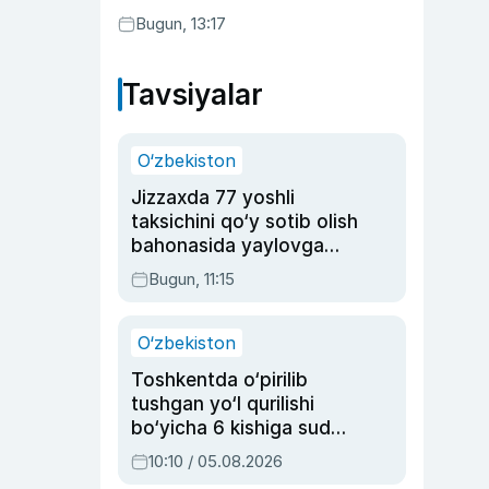
Bugun, 13:17
Tavsiyalar
O‘zbekiston
Jizzaxda 77 yoshli
taksichini qo‘y sotib olish
bahonasida yaylovga
olib borib o‘ldirgan yigit
Bugun, 11:15
20 yilga qamaldi
O‘zbekiston
Toshkentda o‘pirilib
tushgan yo‘l qurilishi
bo‘yicha 6 kishiga sud
hukmi o‘qildi
10:10 / 05.08.2026