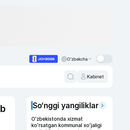
O‘zbekcha
Kabinet
So‘nggi yangiliklar
ib
Oʻzbekistonda xizmat
koʻrsatgan kommunal xoʻjaligi