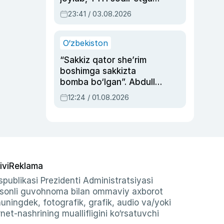
ayolga sud hukmi o‘qildi
23:41 / 03.08.2026
O‘zbekiston
“Sakkiz qator she’rim
boshimga sakkizta
bomba bo‘lgan”. Abdulla
Oripovni siyosiy
12:24 / 01.08.2026
ayblovlardan asrab
qolgan voqea
ivi
Reklama
publikasi Prezidenti Administratsiyasi
-sonli guvohnoma bilan ommaviy axborot
shuningdek, fotografik, grafik, audio va/yoki
et-nashrining muallifligini ko‘rsatuvchi