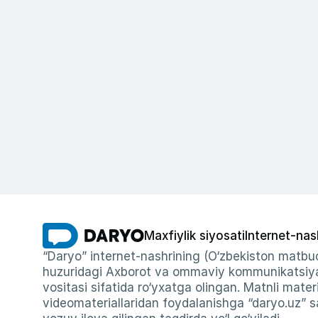
Maxfiylik siyosati
Internet-nas
“Daryo” internet-nashrining (O‘zbekiston matbuo
huzuridagi Axborot va ommaviy kommunikatsiyal
vositasi sifatida ro‘yxatga olingan. Matnli materi
videomateriallaridan foydalanishga “daryo.uz” sa