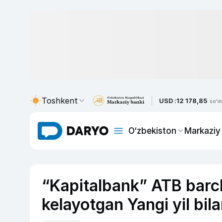
Toshkent
USD :
12 178,85
so'm
O‘zbekiston
Markaziy
“Kapitalbank” ATB barch
kelayotgan Yangi yil bila