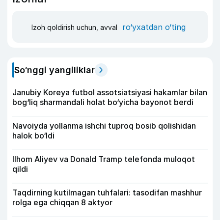
ro‘yxatdan o‘ting
Izoh qoldirish uchun, avval
So‘nggi yangiliklar
Janubiy Koreya futbol assotsiatsiyasi hakamlar bilan
bog‘liq sharmandali holat bo‘yicha bayonot berdi
Navoiyda yollanma ishchi tuproq bosib qolishidan
halok bo‘ldi
Ilhom Aliyev va Donald Tramp telefonda muloqot
qildi
Taqdirning kutilmagan tuhfalari: tasodifan mashhur
rolga ega chiqqan 8 aktyor