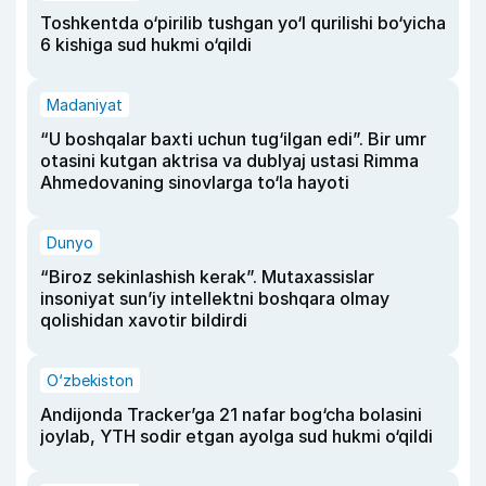
Toshkentda o‘pirilib tushgan yo‘l qurilishi bo‘yicha
6 kishiga sud hukmi o‘qildi
Madaniyat
“U boshqalar baxti uchun tug‘ilgan edi”. Bir umr
otasini kutgan aktrisa va dublyaj ustasi Rimma
Ahmedovaning sinovlarga to‘la hayoti
Dunyo
“Biroz sekinlashish kerak”. Mutaxassislar
insoniyat sun’iy intellektni boshqara olmay
qolishidan xavotir bildirdi
O‘zbekiston
Andijonda Tracker’ga 21 nafar bog‘cha bolasini
joylab, YTH sodir etgan ayolga sud hukmi o‘qildi