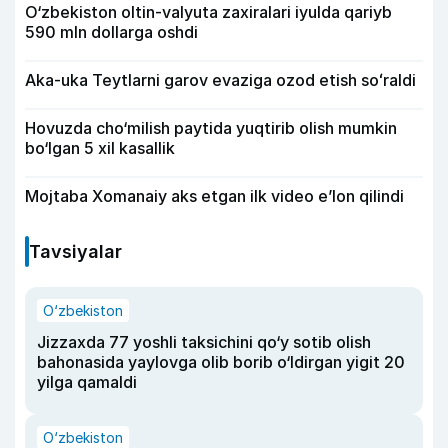
O‘zbekiston oltin-valyuta zaxiralari iyulda qariyb
590 mln dollarga oshdi
Aka-uka Teytlarni garov evaziga ozod etish soʻraldi
Hovuzda cho‘milish paytida yuqtirib olish mumkin
bo‘lgan 5 xil kasallik
Mojtaba Xomanaiy aks etgan ilk video e’lon qilindi
Tavsiyalar
O‘zbekiston
Jizzaxda 77 yoshli taksichini qo‘y sotib olish
bahonasida yaylovga olib borib o‘ldirgan yigit 20
yilga qamaldi
O‘zbekiston