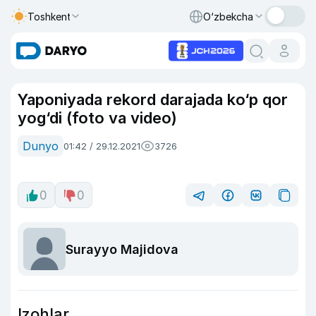
Toshkent
O‘zbekcha
Yaponiyada rekord darajada ko‘p qor
yog‘di (foto va video)
Dunyo
01:42 / 29.12.2021
3726
0
0
Surayyo Majidova
Izohlar