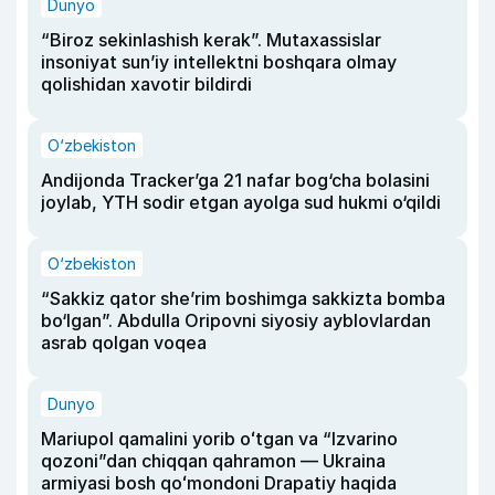
Dunyo
“Biroz sekinlashish kerak”. Mutaxassislar
insoniyat sun’iy intellektni boshqara olmay
qolishidan xavotir bildirdi
O‘zbekiston
Andijonda Tracker’ga 21 nafar bog‘cha bolasini
joylab, YTH sodir etgan ayolga sud hukmi o‘qildi
O‘zbekiston
“Sakkiz qator she’rim boshimga sakkizta bomba
bo‘lgan”. Abdulla Oripovni siyosiy ayblovlardan
asrab qolgan voqea
Dunyo
Mariupol qamalini yorib oʻtgan va “Izvarino
qozoni”dan chiqqan qahramon — Ukraina
armiyasi bosh qoʻmondoni Drapatiy haqida