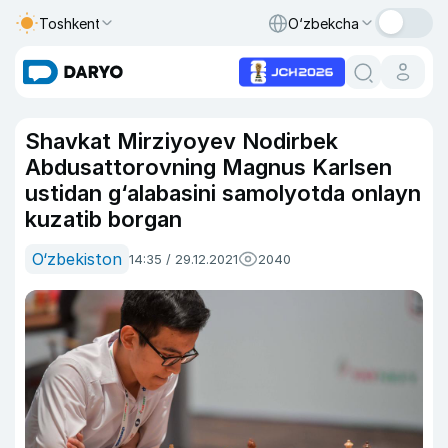
Toshkent
O‘zbekcha
Shavkat Mirziyoyev Nodirbek
Abdusattorovning Magnus Karlsen
ustidan g‘alabasini samolyotda onlayn
kuzatib borgan
O‘zbekiston
14:35 / 29.12.2021
2040