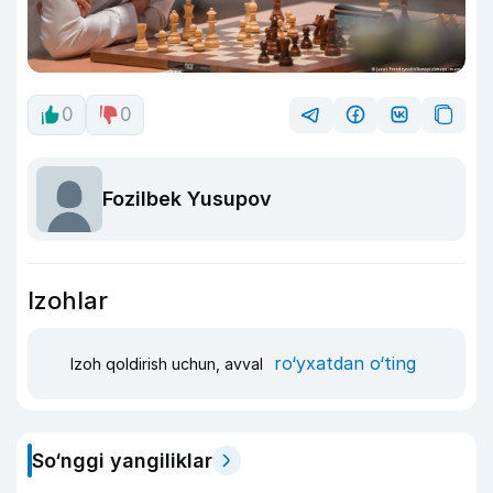
0
0
Fozilbek Yusupov
Izohlar
ro‘yxatdan o‘ting
Izoh qoldirish uchun, avval
So‘nggi yangiliklar