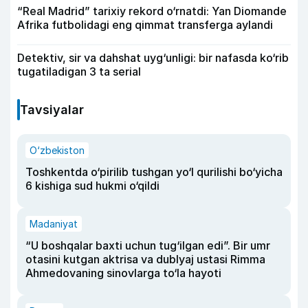
“Real Madrid” tarixiy rekord o‘rnatdi: Yan Diomande
Afrika futbolidagi eng qimmat transferga aylandi
Detektiv, sir va dahshat uyg‘unligi: bir nafasda ko‘rib
tugatiladigan 3 ta serial
Tavsiyalar
O‘zbekiston
Toshkentda o‘pirilib tushgan yo‘l qurilishi bo‘yicha
6 kishiga sud hukmi o‘qildi
Madaniyat
“U boshqalar baxti uchun tug‘ilgan edi”. Bir umr
otasini kutgan aktrisa va dublyaj ustasi Rimma
Ahmedovaning sinovlarga to‘la hayoti