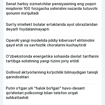
Senat harbiy xizmatchilar pensiyasining eng yuqori
miqdorini 100 foizgacha oshirishni nazarda tutuvchi
qonunni ma’qulladi
Sun’iy intellekt bolalar ertaklarida ayol obrazlaridan
deyarli foydalanmayapti
OpenAI yangi modelida jiddiy kiberxavf ehtimolini
qayd etdi va xavfsizlik choralarini kuchaytirdi
Oʻzbekistonda energetika sohasida davlat tariflarini
tartibga solishning yangi tizimi joriy etildi
Gollivud aktyorlarining ko‘pchilik bilmaydigan taniqli
qarindoshlari
Putin o‘tgan yili “halok bo‘lgan” havo-desant
qo‘shinlari polkovnigi bilan telefon orqali
suhbatlashdi