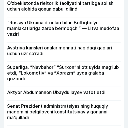
O‘zbekistonda rieltorlik faoliyatini tartibga solish
uchun alohida qonun qabul qilindi
“Rossiya Ukraina dronlari bilan Boltiqbo‘yi
mamlakatlariga zarba bermoqchi” — Litva mudofaa
vaziri
Avstriya kansleri onalar mehnati haqidagi gaplari
uchun uzr so‘radi
Superliga. “Navbahor” “Surxon”ni o‘z uyida mag‘lub
etdi, “Lokomotiv” va “Xorazm” uyda g‘alaba
qozondi
Aktyor Abdu­mannon Ubaydullayev vafot etdi
Senat Prezident administratsiyasining huquqiy
maqomini belgilovchi konstitutsiyaviy qonunni
ma’qulladi