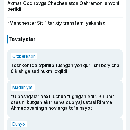
Axmat Qodirovga Checheniston Qahramoni unvoni
berildi
“Manchester Siti” tarixiy transferni yakunladi
Tavsiyalar
O‘zbekiston
Toshkentda o‘pirilib tushgan yo‘l qurilishi bo‘yicha
6 kishiga sud hukmi o‘qildi
Madaniyat
“U boshqalar baxti uchun tug‘ilgan edi”. Bir umr
otasini kutgan aktrisa va dublyaj ustasi Rimma
Ahmedovaning sinovlarga to‘la hayoti
Dunyo