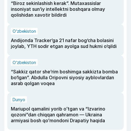
“Biroz sekinlashish kerak”. Mutaxassislar
insoniyat sun’iy intellektni boshqara olmay
qolishidan xavotir bildirdi
O‘zbekiston
Andijonda Tracker’ga 21 nafar bog‘cha bolasini
joylab, YTH sodir etgan ayolga sud hukmi o‘qildi
O‘zbekiston
“Sakkiz qator she’rim boshimga sakkizta bomba
bo‘lgan”. Abdulla Oripovni siyosiy ayblovlardan
asrab qolgan voqea
Dunyo
Mariupol qamalini yorib oʻtgan va “Izvarino
qozoni”dan chiqqan qahramon — Ukraina
armiyasi bosh qoʻmondoni Drapatiy haqida