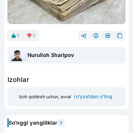
0
0
Nurulloh Sharipov
Izohlar
ro‘yxatdan o‘ting
Izoh qoldirish uchun, avval
So‘nggi yangiliklar