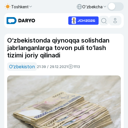
Toshkent
O‘zbekcha
O‘zbekistonda qiynoqqa solishdan
jabrlanganlarga tovon puli to‘lash
tizimi joriy qilinadi
O‘zbekiston
21:39 / 29.12.2021
1113