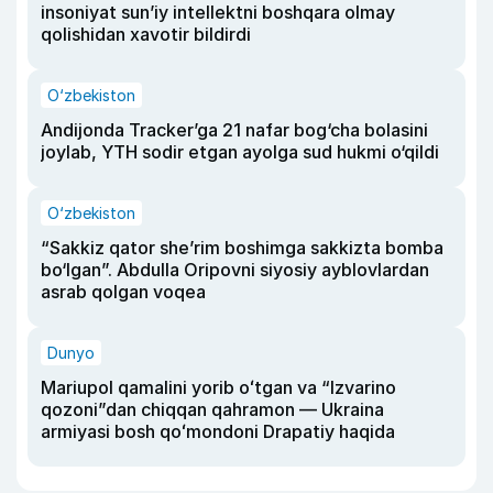
insoniyat sun’iy intellektni boshqara olmay
qolishidan xavotir bildirdi
O‘zbekiston
Andijonda Tracker’ga 21 nafar bog‘cha bolasini
joylab, YTH sodir etgan ayolga sud hukmi o‘qildi
O‘zbekiston
“Sakkiz qator she’rim boshimga sakkizta bomba
bo‘lgan”. Abdulla Oripovni siyosiy ayblovlardan
asrab qolgan voqea
Dunyo
Mariupol qamalini yorib oʻtgan va “Izvarino
qozoni”dan chiqqan qahramon — Ukraina
armiyasi bosh qoʻmondoni Drapatiy haqida