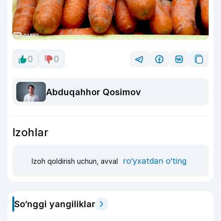
0
0
Abduqahhor Qosimov
Izohlar
ro‘yxatdan o‘ting
Izoh qoldirish uchun, avval
So‘nggi yangiliklar