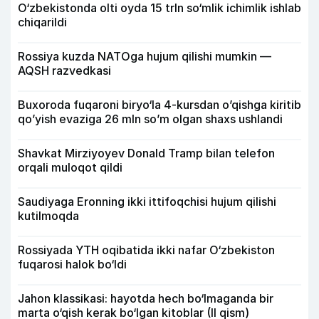
O‘zbekistonda olti oyda 15 trln so‘mlik ichimlik ishlab
chiqarildi
Rossiya kuzda NATOga hujum qilishi mumkin —
AQSH razvedkasi
Buxoroda fuqaroni biryo‘la 4-kursdan o’qishga kiritib
qo’yish evaziga 26 mln so’m olgan shaxs ushlandi
Shavkat Mirziyoyev Donald Tramp bilan telefon
orqali muloqot qildi
Saudiyaga Eronning ikki ittifoqchisi hujum qilishi
kutilmoqda
Rossiyada YTH oqibatida ikki nafar O‘zbekiston
fuqarosi halok bo‘ldi
Jahon klassikasi: hayotda hech bo‘lmaganda bir
marta o‘qish kerak bo‘lgan kitoblar (II qism)