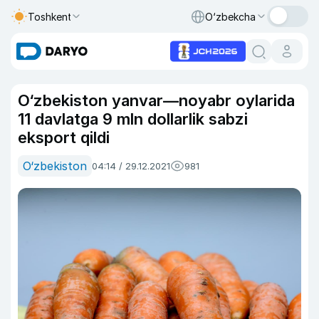
Toshkent
O‘zbekcha
O‘zbekiston yanvar—noyabr oylarida
11 davlatga 9 mln dollarlik sabzi
eksport qildi
O‘zbekiston
04:14 / 29.12.2021
981