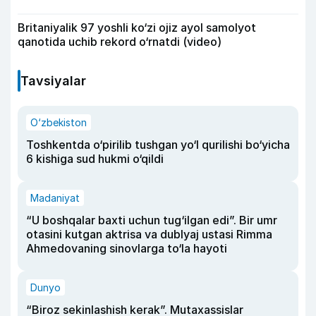
Britaniyalik 97 yoshli ko‘zi ojiz ayol samolyot
qanotida uchib rekord o‘rnatdi (video)
Tavsiyalar
O‘zbekiston
Toshkentda o‘pirilib tushgan yo‘l qurilishi bo‘yicha
6 kishiga sud hukmi o‘qildi
Madaniyat
“U boshqalar baxti uchun tug‘ilgan edi”. Bir umr
otasini kutgan aktrisa va dublyaj ustasi Rimma
Ahmedovaning sinovlarga to‘la hayoti
Dunyo
“Biroz sekinlashish kerak”. Mutaxassislar