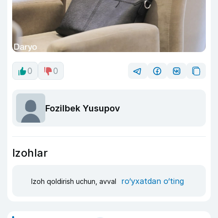
0
0
Fozilbek Yusupov
Izohlar
ro‘yxatdan o‘ting
Izoh qoldirish uchun, avval