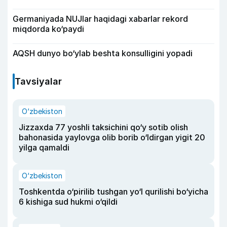
Germaniyada NUJlar haqidagi xabarlar rekord
miqdorda ko‘paydi
AQSH dunyo bo‘ylab beshta konsulligini yopadi
Tavsiyalar
O‘zbekiston
Jizzaxda 77 yoshli taksichini qo‘y sotib olish
bahonasida yaylovga olib borib o‘ldirgan yigit 20
yilga qamaldi
O‘zbekiston
Toshkentda o‘pirilib tushgan yo‘l qurilishi bo‘yicha
6 kishiga sud hukmi o‘qildi