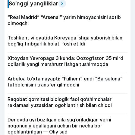
So‘nggi yangiliklar
“Real Madrid” “Arsenal” yarim himoyachisini sotib
olmoqchi
Toshkent viloyatida Koreyaga ishga yuborish bilan
bog‘liq firibgarlik holati fosh etildi
Xitoydan Yevropaga 3 kunda: Qozog‘iston 35 mlrd
dollarlik yangi marshrutni ishga tushirmoqda
Arbeloa to‘xtamayapti: “Fulhem” endi “Barselona”
futbolchisini transfer qilmoqchi
Raqobat qo‘mitasi biologik faol qo‘shimchalar
reklamasi yuzasidan ogohlantirish bilan chiqdi
Denovda uyi buzilgan oila sug‘oriladigan yerni
noqonuniy egallagani uchun bir necha bor
ogohlantirilgan — Oliy sud