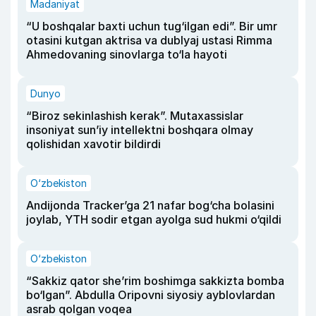
Madaniyat
“U boshqalar baxti uchun tug‘ilgan edi”. Bir umr
otasini kutgan aktrisa va dublyaj ustasi Rimma
Ahmedovaning sinovlarga to‘la hayoti
Dunyo
“Biroz sekinlashish kerak”. Mutaxassislar
insoniyat sun’iy intellektni boshqara olmay
qolishidan xavotir bildirdi
O‘zbekiston
Andijonda Tracker’ga 21 nafar bog‘cha bolasini
joylab, YTH sodir etgan ayolga sud hukmi o‘qildi
O‘zbekiston
“Sakkiz qator she’rim boshimga sakkizta bomba
bo‘lgan”. Abdulla Oripovni siyosiy ayblovlardan
asrab qolgan voqea