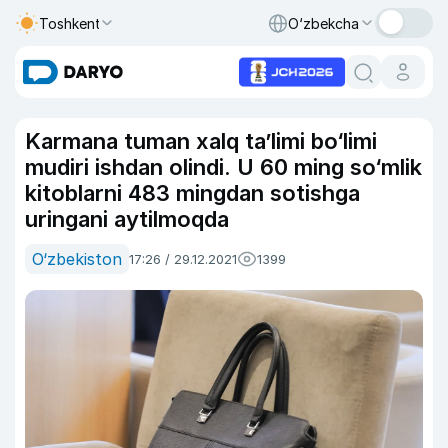
Toshkent
O‘zbekcha
Karmana tuman xalq ta’limi bo‘limi
mudiri ishdan olindi. U 60 ming so‘mlik
kitoblarni 483 mingdan sotishga
uringani aytilmoqda
O‘zbekiston
17:26 / 29.12.2021
1399