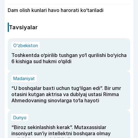
Dam olish kunlari havo harorati ko‘tariladi
Tavsiyalar
O‘zbekiston
Toshkentda o‘pirilib tushgan yo‘l qurilishi bo‘yicha
6 kishiga sud hukmi o‘qildi
Madaniyat
“U boshqalar baxti uchun tug‘ilgan edi”. Bir umr
otasini kutgan aktrisa va dublyaj ustasi Rimma
Ahmedovaning sinovlarga to‘la hayoti
Dunyo
“Biroz sekinlashish kerak”. Mutaxassislar
insoniyat sun’iy intellektni boshqara olmay