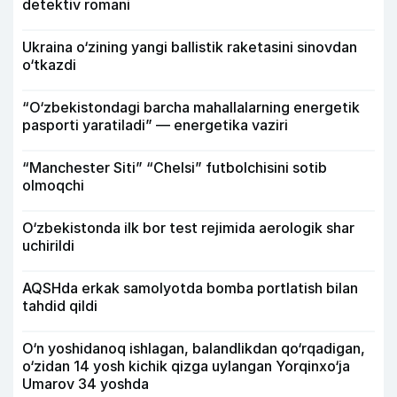
detektiv romani
Ukraina o‘zining yangi ballistik raketasini sinovdan
o‘tkazdi
“O‘zbekistondagi barcha mahallalarning energetik
pasporti yaratiladi” — energetika vaziri
“Manchester Siti” “Chelsi” futbolchisini sotib
olmoqchi
O‘zbekistonda ilk bor test rejimida aerologik shar
uchirildi
AQSHda erkak samolyotda bomba portlatish bilan
tahdid qildi
O‘n yoshidanoq ishlagan, balandlikdan qo‘rqadigan,
o‘zidan 14 yosh kichik qizga uylangan Yorqinxo‘ja
Umarov 34 yoshda