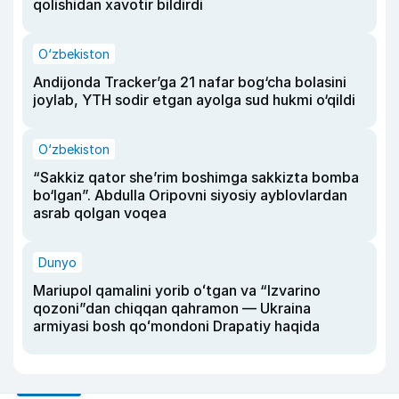
qolishidan xavotir bildirdi
O‘zbekiston
Andijonda Tracker’ga 21 nafar bog‘cha bolasini
joylab, YTH sodir etgan ayolga sud hukmi o‘qildi
O‘zbekiston
“Sakkiz qator she’rim boshimga sakkizta bomba
bo‘lgan”. Abdulla Oripovni siyosiy ayblovlardan
asrab qolgan voqea
Dunyo
Mariupol qamalini yorib oʻtgan va “Izvarino
qozoni”dan chiqqan qahramon — Ukraina
armiyasi bosh qoʻmondoni Drapatiy haqida