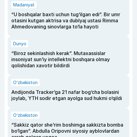
Madaniyat
“U boshqalar baxti uchun tug‘ilgan edi”. Bir umr
otasini kutgan aktrisa va dublyaj ustasi Rimma
Ahmedovaning sinovlarga to‘la hayoti
Dunyo
“Biroz sekinlashish kerak”. Mutaxassislar
insoniyat sun’iy intellektni boshqara olmay
qolishidan xavotir bildirdi
O‘zbekiston
Andijonda Tracker’ga 21 nafar bog‘cha bolasini
joylab, YTH sodir etgan ayolga sud hukmi o‘qildi
O‘zbekiston
“Sakkiz qator she’rim boshimga sakkizta bomba
bo‘lgan”. Abdulla Oripovni siyosiy ayblovlardan