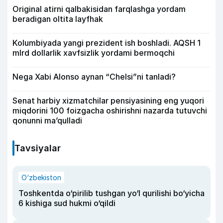
Original atirni qalbakisidan farqlashga yordam
beradigan oltita layfhak
Kolumbiyada yangi prezident ish boshladi. AQSH 1
mlrd dollarlik xavfsizlik yordami bermoqchi
Nega Xabi Alonso aynan “Chelsi”ni tanladi?
Senat harbiy xizmatchilar pensiyasining eng yuqori
miqdorini 100 foizgacha oshirishni nazarda tutuvchi
qonunni ma’qulladi
Tavsiyalar
O‘zbekiston
Toshkentda o‘pirilib tushgan yo‘l qurilishi bo‘yicha
6 kishiga sud hukmi o‘qildi