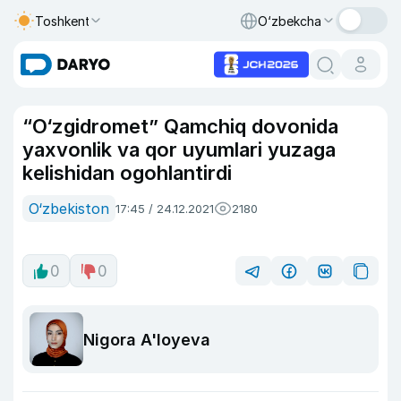
Toshkent
O‘zbekcha
“O‘zgidromet” Qamchiq dovonida
yaxvonlik va qor uyumlari yuzaga
kelishidan ogohlantirdi
O‘zbekiston
17:45 / 24.12.2021
2180
0
0
Nigora A'loyeva