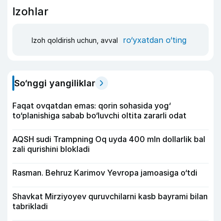
Izohlar
ro‘yxatdan o‘ting
Izoh qoldirish uchun, avval
So‘nggi yangiliklar
Faqat ovqatdan emas: qorin sohasida yog‘
to‘planishiga sabab bo‘luvchi oltita zararli odat
AQSH sudi Trampning Oq uyda 400 mln dollarlik bal
zali qurishini blokladi
Rasman. Behruz Karimov Yevropa jamoasiga o‘tdi
Shavkat Mirziyoyev quruvchilarni kasb bayrami bilan
tabrikladi