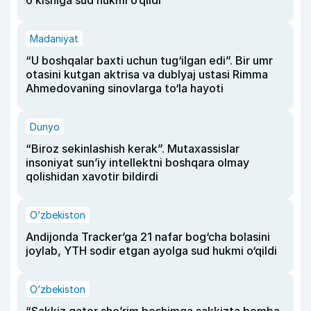
Madaniyat
“U boshqalar baxti uchun tug‘ilgan edi”. Bir umr
otasini kutgan aktrisa va dublyaj ustasi Rimma
Ahmedovaning sinovlarga to‘la hayoti
Dunyo
“Biroz sekinlashish kerak”. Mutaxassislar
insoniyat sun’iy intellektni boshqara olmay
qolishidan xavotir bildirdi
O‘zbekiston
Andijonda Tracker’ga 21 nafar bog‘cha bolasini
joylab, YTH sodir etgan ayolga sud hukmi o‘qildi
O‘zbekiston
“Sakkiz qator she’rim boshimga sakkizta bomba