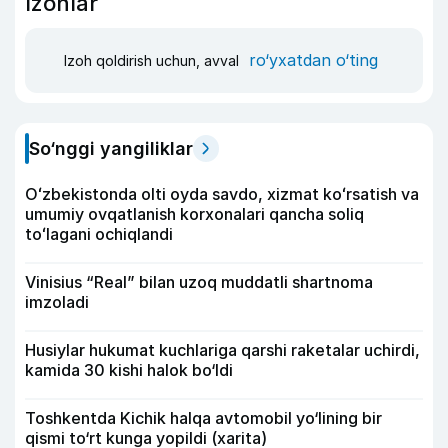
Izohlar
ro‘yxatdan o‘ting
Izoh qoldirish uchun, avval
So‘nggi yangiliklar
Oʻzbekistonda olti oyda savdo, xizmat koʻrsatish va
umumiy ovqatlanish korxonalari qancha soliq
toʻlagani ochiqlandi
Vinisius “Real” bilan uzoq muddatli shartnoma
imzoladi
Husiylar hukumat kuchlariga qarshi raketalar uchirdi,
kamida 30 kishi halok bo‘ldi
Toshkentda Kichik halqa avtomobil yo‘lining bir
qismi to‘rt kunga yopildi (xarita)