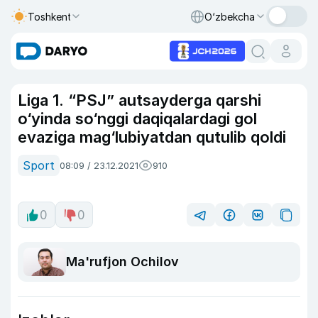
Toshkent
O‘zbekcha
Liga 1. “PSJ” autsayderga qarshi
o‘yinda so‘nggi daqiqalardagi gol
evaziga mag‘lubiyatdan qutulib qoldi
Sport
08:09 / 23.12.2021
910
0
0
Ma'rufjon Ochilov