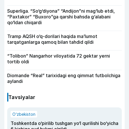
Superliga. “So‘g‘diyona” “Andijon”ni mag‘lub etdi,
“Paxtakor” “Buxoro”ga qarshi bahsda g‘alabani
qo‘ldan chiqardi
Tramp AQSH o‘q-dorilari haqida ma’lumot
tarqatganlarga qamoq bilan tahdid qildi
“Tolibon” Nangarhor viloyatida 72 gektar yerni
tortib oldi
Diomande “Real” tarixidagi eng qimmat futbolchiga
aylandi
Tavsiyalar
O‘zbekiston
Toshkentda o‘pirilib tushgan yo‘l qurilishi bo‘yicha
6 kishiga sud hukmi o‘qildi