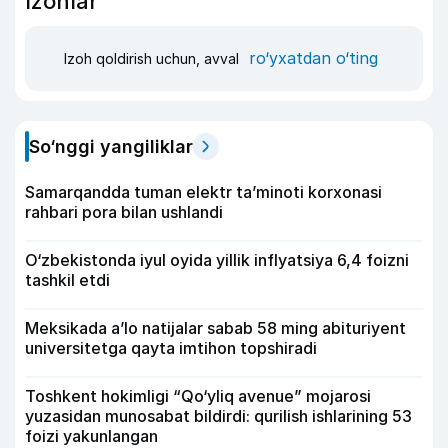
Izohlar
ro‘yxatdan o‘ting
Izoh qoldirish uchun, avval
So‘nggi yangiliklar
Samarqandda tuman elektr ta’minoti korxonasi
rahbari pora bilan ushlandi
O‘zbekistonda iyul oyida yillik inflyatsiya 6,4 foizni
tashkil etdi
Meksikada a’lo natijalar sabab 58 ming abituriyent
universitetga qayta imtihon topshiradi
Toshkent hokimligi “Qo‘yliq avenue” mojarosi
yuzasidan munosabat bildirdi: qurilish ishlarining 53
foizi yakunlangan