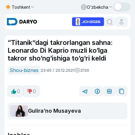
Toshkent
O‘zbekcha
“Titanik”dagi takrorlangan sahna:
Leonardo Di Kaprio muzli ko‘lga
takror sho‘ng‘ishiga to‘g‘ri keldi
Shou-biznes
23:40 / 20.12.2021
2130
0
0
Guliraʼno Musayeva