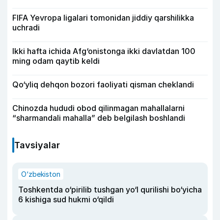
FIFA Yevropa ligalari tomonidan jiddiy qarshilikka
uchradi
Ikki hafta ichida Afg‘onistonga ikki davlatdan 100
ming odam qaytib keldi
Qo‘yliq dehqon bozori faoliyati qisman cheklandi
Chinozda hududi obod qilinmagan mahallalarni
“sharmandali mahalla” deb belgilash boshlandi
Tavsiyalar
O‘zbekiston
Toshkentda o‘pirilib tushgan yo‘l qurilishi bo‘yicha
6 kishiga sud hukmi o‘qildi