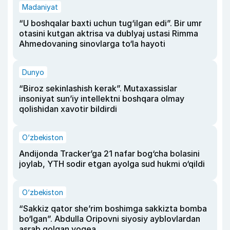
Madaniyat
“U boshqalar baxti uchun tug‘ilgan edi”. Bir umr
otasini kutgan aktrisa va dublyaj ustasi Rimma
Ahmedovaning sinovlarga to‘la hayoti
Dunyo
“Biroz sekinlashish kerak”. Mutaxassislar
insoniyat sun’iy intellektni boshqara olmay
qolishidan xavotir bildirdi
O‘zbekiston
Andijonda Tracker’ga 21 nafar bog‘cha bolasini
joylab, YTH sodir etgan ayolga sud hukmi o‘qildi
O‘zbekiston
“Sakkiz qator she’rim boshimga sakkizta bomba
bo‘lgan”. Abdulla Oripovni siyosiy ayblovlardan
asrab qolgan voqea