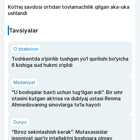
Kottej savdosi ortidan tovlamachilik qilgan aka-uka
ushlandi
Tavsiyalar
O‘zbekiston
Toshkentda o‘pirilib tushgan yo‘l qurilishi bo‘yicha
6 kishiga sud hukmi o‘qildi
Madaniyat
“U boshqalar baxti uchun tug‘ilgan edi”. Bir umr
otasini kutgan aktrisa va dublyaj ustasi Rimma
Ahmedovaning sinovlarga to‘la hayoti
Dunyo
“Biroz sekinlashish kerak”. Mutaxassislar
insoniyat sun’iy intellektni boshqara olmay