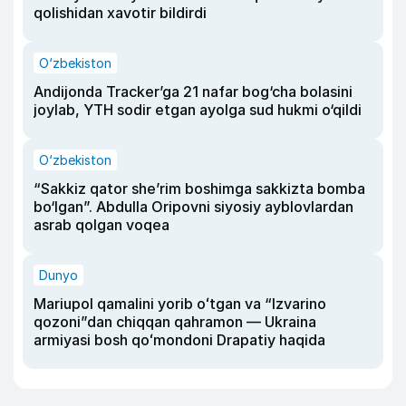
qolishidan xavotir bildirdi
O‘zbekiston
Andijonda Tracker’ga 21 nafar bog‘cha bolasini
joylab, YTH sodir etgan ayolga sud hukmi o‘qildi
O‘zbekiston
“Sakkiz qator she’rim boshimga sakkizta bomba
bo‘lgan”. Abdulla Oripovni siyosiy ayblovlardan
asrab qolgan voqea
Dunyo
Mariupol qamalini yorib oʻtgan va “Izvarino
qozoni”dan chiqqan qahramon — Ukraina
armiyasi bosh qoʻmondoni Drapatiy haqida