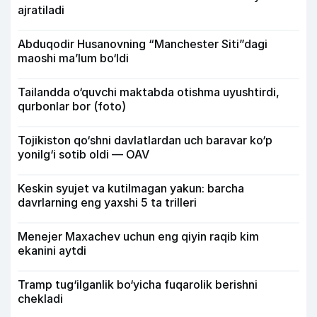
ajratiladi
Abduqodir Husanovning “Manchester Siti”dagi
maoshi ma’lum bo‘ldi
Tailandda o‘quvchi maktabda otishma uyushtirdi,
qurbonlar bor (foto)
Tojikiston qo‘shni davlatlardan uch baravar ko‘p
yonilg‘i sotib oldi — OAV
Keskin syujet va kutilmagan yakun: barcha
davrlarning eng yaxshi 5 ta trilleri
Menejer Maxachev uchun eng qiyin raqib kim
ekanini aytdi
Tramp tug‘ilganlik bo‘yicha fuqarolik berishni
chekladi