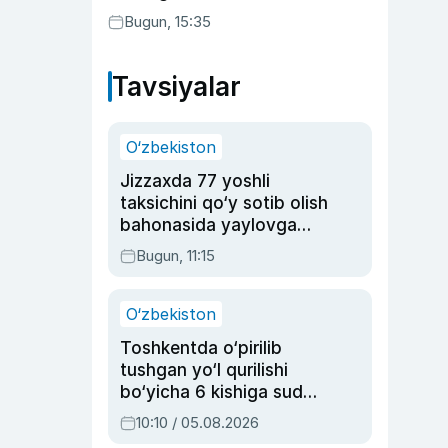
Bugun, 15:35
Tavsiyalar
O‘zbekiston
Jizzaxda 77 yoshli
taksichini qo‘y sotib olish
bahonasida yaylovga
olib borib o‘ldirgan yigit
Bugun, 11:15
20 yilga qamaldi
O‘zbekiston
Toshkentda o‘pirilib
tushgan yo‘l qurilishi
bo‘yicha 6 kishiga sud
hukmi o‘qildi
10:10 / 05.08.2026