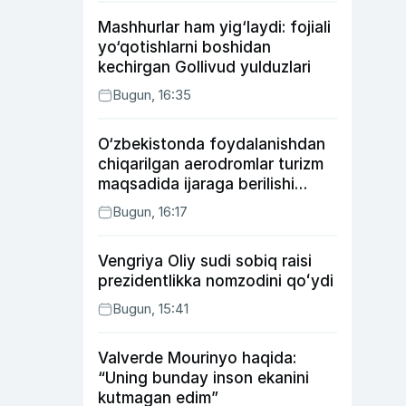
Mashhurlar ham yig‘laydi: fojiali
yo‘qotishlarni boshidan
kechirgan Gollivud yulduzlari
Bugun, 16:35
O‘zbekistonda foydalanishdan
chiqarilgan aerodromlar turizm
maqsadida ijaraga berilishi
mumkin
Bugun, 16:17
Vengriya Oliy sudi sobiq raisi
prezidentlikka nomzodini qoʻydi
Bugun, 15:41
Valverde Mourinyo haqida:
“Uning bunday inson ekanini
kutmagan edim”