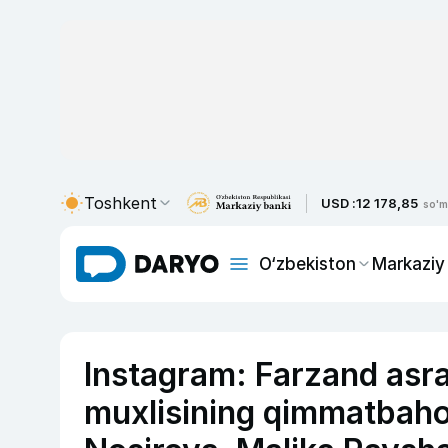
Toshkent
USD :
12 178,85
so'm
O‘zbekiston
Markaziy
Instagram: Farzand asr
muxlisining qimmatbaho