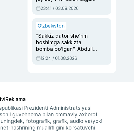
ayolga sud hukmi o‘qildi
23:41 / 03.08.2026
O‘zbekiston
“Sakkiz qator she’rim
boshimga sakkizta
bomba bo‘lgan”. Abdulla
Oripovni siyosiy
12:24 / 01.08.2026
ayblovlardan asrab
qolgan voqea
ivi
Reklama
publikasi Prezidenti Administratsiyasi
-sonli guvohnoma bilan ommaviy axborot
shuningdek, fotografik, grafik, audio va/yoki
et-nashrining muallifligini ko‘rsatuvchi