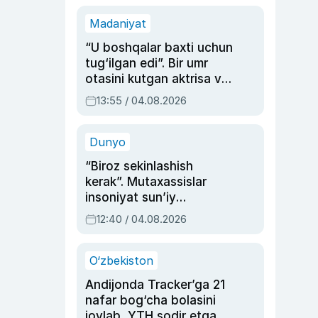
Madaniyat
“U boshqalar baxti uchun
tug‘ilgan edi”. Bir umr
otasini kutgan aktrisa va
dublyaj ustasi Rimma
13:55 / 04.08.2026
Ahmedovaning
sinovlarga to‘la hayoti
Dunyo
“Biroz sekinlashish
kerak”. Mutaxassislar
insoniyat sun’iy
intellektni boshqara
12:40 / 04.08.2026
olmay qolishidan xavotir
bildirdi
O‘zbekiston
Andijonda Tracker’ga 21
nafar bog‘cha bolasini
joylab, YTH sodir etgan