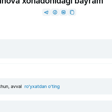
anova xonadonidagi bayram
uchun, avval
ro‘yxatdan o‘ting