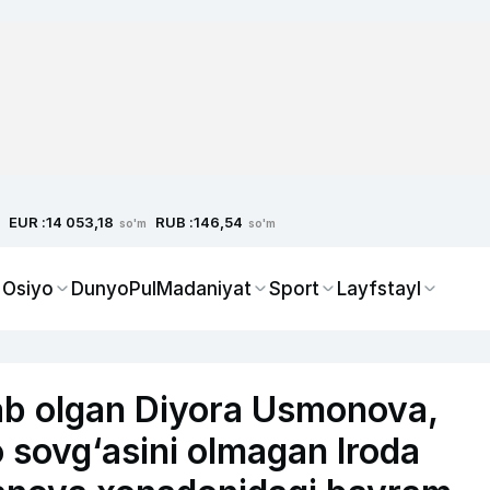
EUR :
RUB :
14 053,18
146,54
so'm
so'm
 Osiyo
Dunyo
Pul
Madaniyat
Sport
Layfstayl
ab olgan Diyora Usmonova,
 sovg‘asini olmagan Iroda