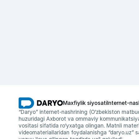
Maxfiylik siyosati
Internet-nas
“Daryo” internet-nashrining (O‘zbekiston matbuo
huzuridagi Axborot va ommaviy kommunikatsiyal
vositasi sifatida ro‘yxatga olingan. Matnli materi
videomateriallaridan foydalanishga “daryo.uz” sa