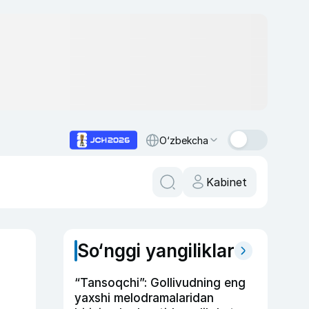
O‘zbekcha
Kabinet
So‘nggi yangiliklar
“Tansoqchi”: Gollivudning eng
yaxshi melodramalaridan