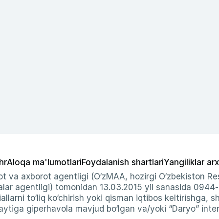
hr
Aloqa ma'lumotlari
Foydalanish shartlari
Yangiliklar arx
t va axborot agentligi (O‘zMAA, hozirgi O‘zbekiston Res
ar agentligi) tomonidan 13.03.2015 yil sanasida 0944
allarni to‘liq ko‘chirish yoki qisman iqtibos keltirishga, 
ytiga giperhavola mavjud bo‘lgan va/yoki “Daryo” intern