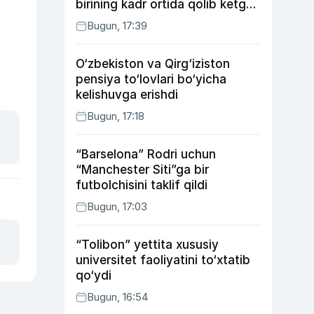
birining kadr ortida qolib ketgan
voqealari
Bugun, 17:39
O‘zbekiston va Qirg‘iziston
pensiya to‘lovlari bo‘yicha
kelishuvga erishdi
Bugun, 17:18
“Barselona” Rodri uchun
“Manchester Siti”ga bir
futbolchisini taklif qildi
Bugun, 17:03
“Tolibon” yettita xususiy
universitet faoliyatini to‘xtatib
qo‘ydi
Bugun, 16:54