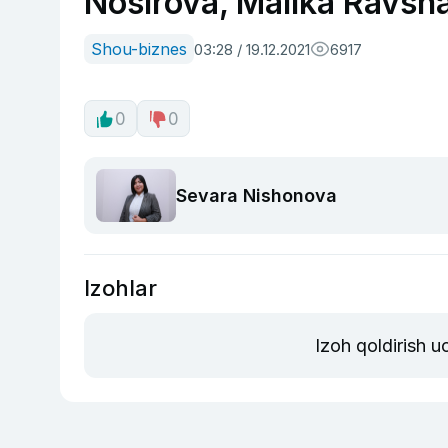
Nosirova, Malika Ravsh
Shou-biznes
03:28 / 19.12.2021
6917
0
0
Sevara Nishonova
Izohlar
Izoh qoldirish 